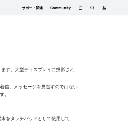
サポート関連
Community
カ
検
プ
ー
索
ロ
ト
フ
ァ
きます。大型ディスプレイに投影され
イ
着信、メッセージを見逃すのではない
す。
ル
端末をタッチパッドとして使用して、