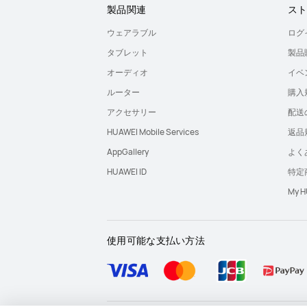
製品関連
ス
ウェアラブル
ログ
タブレット
製品
オーディオ
イベ
ルーター
購入
アクセサリー
配送
HUAWEI Mobile Services
返品
AppGallery
よく
HUAWEI ID
特定
My
使用可能な支払い方法