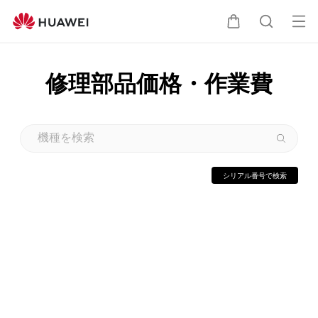
フ
ァ
オ
カ
検
ー
ー
ウ
プ
修理部品価格・作業費
ェ
ー
索
イ
ン
修
メ
ト
理
ニ
部
ュ
品
シリアル番号で検索
価
ー
格・
作
業
費