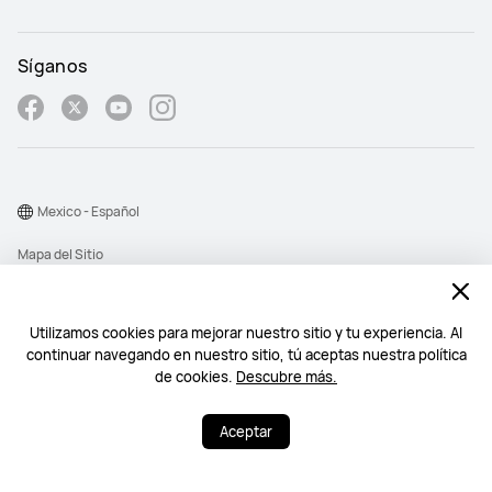
Síganos
Mexico - Español
Mapa del Sitio
Términos de Uso
Declaración de privacidad
Utilizamos cookies para mejorar nuestro sitio y tu experiencia. Al
continuar navegando en nuestro sitio, tú aceptas nuestra política
Cookies
de cookies.
Descubre más.
©2026 Huawei Device Co., Ltd. All rights reserved.
Aceptar