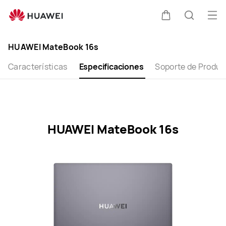
HUAWEI
MateBook
Abri
Carrito
Búsque
16s
me
Clo
Specification
HUAWEI MateBook 16s
Características
Especificaciones
Soporte de Produc
HUAWEI MateBook 16s