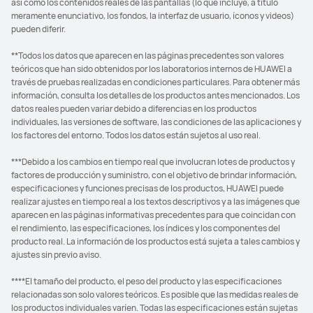
así como los contenidos reales de las pantallas (lo que incluye, a título
meramente enunciativo, los fondos, la interfaz de usuario, íconos y videos)
pueden diferir.
**Todos los datos que aparecen en las páginas precedentes son valores
teóricos que han sido obtenidos por los laboratorios internos de HUAWEI a
través de pruebas realizadas en condiciones particulares. Para obtener más
información, consulta los detalles de los productos antes mencionados. Los
datos reales pueden variar debido a diferencias en los productos
individuales, las versiones de software, las condiciones de las aplicaciones y
los factores del entorno. Todos los datos están sujetos al uso real.
***Debido a los cambios en tiempo real que involucran lotes de productos y
factores de producción y suministro, con el objetivo de brindar información,
especificaciones y funciones precisas de los productos, HUAWEI puede
realizar ajustes en tiempo real a los textos descriptivos y a las imágenes que
aparecen en las páginas informativas precedentes para que coincidan con
el rendimiento, las especificaciones, los índices y los componentes del
producto real. La información de los productos está sujeta a tales cambios y
ajustes sin previo aviso.
****El tamaño del producto, el peso del producto y las especificaciones
relacionadas son solo valores teóricos. Es posible que las medidas reales de
los productos individuales varíen. Todas las especificaciones están sujetas