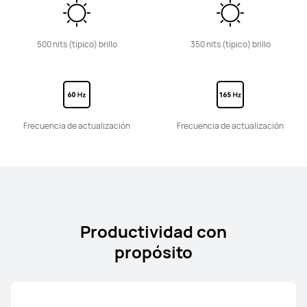
MateView Series
500 nits (típico) brillo
350 nits (típico) brillo
MateView
Conoce más
Frecuencia de
actualización
Frecuencia de
actualización
Productividad con
propósito