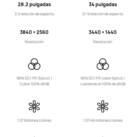
28.2 pulgadas
34 pulgadas
3:2 relación de aspecto
21:9 relación de aspecto
MateView GT 34" Sound Edition
Conoce más
3840 × 2560
3440 × 1440
Resolución
Resolución
98% DCI-P3 (típico) /
90% DCI-P3 (valor
típico) /
MateView GT 34" Standard Edition
Cubre 100% sRGB
cubriendo
el
100%
de
sRGB
Conoce más
1.07 billiones colores
1.07 mil millones colores