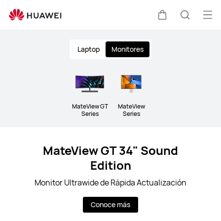
Monitors
Abri
Carrito
Búsque
me
Clo
Laptop
Monitores
MateView GT
MateView
Series
Series
MateView GT 34" Sound
Edition
Monitor Ultrawide de Rápida Actualización
Conoce más