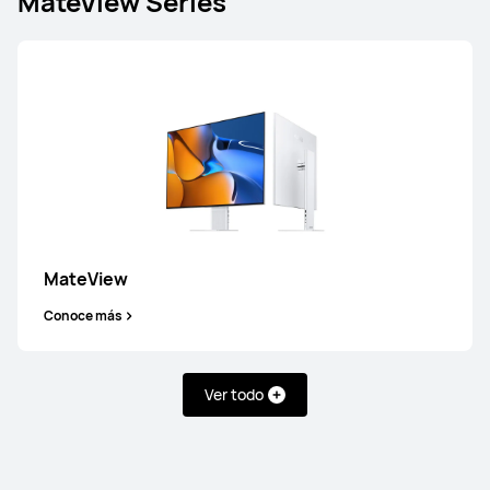
MateView Series
MateView
Conoce más
Ver todo