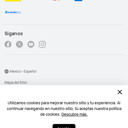
Síganos
Mexico - Español
Mapa del Sitio
Términos de Uso
Declaración de privacidad
Utilizamos cookies para mejorar nuestro sitio y tu experiencia. Al
continuar navegando en nuestro sitio, tú aceptas nuestra política
Cookies
de cookies.
Descubre más.
©2026 Huawei Device Co., Ltd. All rights reserved.