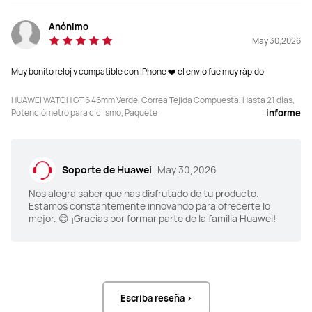
Anónimo
May 30,2026
100+ modos de entrenamiento

100+ modos de entrenamiento

Trazo de ruta
Trazo de ruta
Muy bonito reloj y compatible con IPhone ❤️ el envío fue muy rápido
HUAWEI WATCH GT 6 46mm Verde, Correa Tejida Compuesta, Hasta 21 días,
Potenciómetro para ciclismo, Paquete
informe
_
_
Soporte de Huawei
May 30,2026
Nos alegra saber que has disfrutado de tu producto.
Estamos constantemente innovando para ofrecerte lo
mejor. 😊 ¡Gracias por formar parte de la familia Huawei!
_
_
Escriba reseña >
_
_