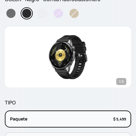
1/6
TIPO
Paquete
$ 5,499