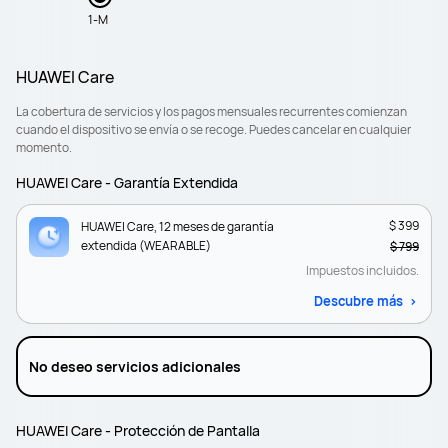
1-M
HUAWEI Care
La cobertura de servicios y los pagos mensuales recurrentes comienzan
cuando el dispositivo se envía o se recoge. Puedes cancelar en cualquier
momento.
HUAWEI Care - Garantía Extendida
$ 399
HUAWEI Care, 12 meses de garantía
extendida (WEARABLE)
$ 799
Impuestos incluidos.
Descubre más
No deseo servicios adicionales
HUAWEI Care - Protección de Pantalla