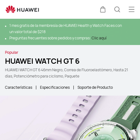
Abr
Carrito
Búsque
1 mes gratis de la membresía de HUAWEI Health y Watch Faces con
un valor total de $218
Preguntas frecuentes sobre pedidos y compras:
Clic aquí
Popular
HUAWEI WATCH GT 6
HUAWEI WATCH GT 6 46mm Negro, Correa de Fluoroelastómero, Hasta 21
días, Potenciómetro para ciclismo, Paquete
Características
Especificaciones
Soporte de Producto