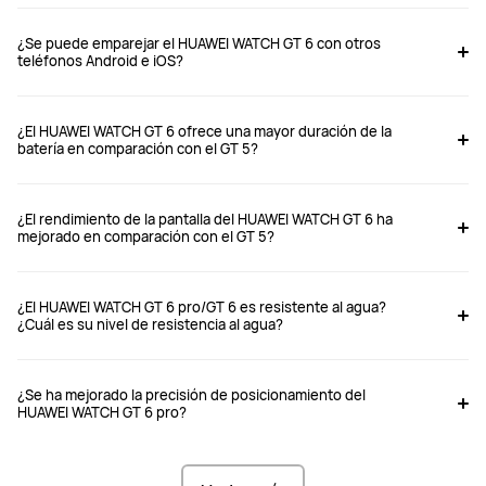
¿Se puede emparejar el HUAWEI WATCH GT 6 con otros
teléfonos Android e iOS?
WATCH GT 6 46mm
WATCH GT 6 41mm
¿El HUAWEI WATCH GT 6 ofrece una mayor duración de la
batería en comparación con el GT 5?
Desde $ 4,999
$ 5,999
¿El rendimiento de la pantalla del HUAWEI WATCH GT 6 ha
mejorado en comparación con el GT 5?
Comprar
Comprar
¿El HUAWEI WATCH GT 6 pro/GT 6 es resistente al agua?
¿Cuál es su nivel de resistencia al agua?
Caja de Reloj
Caja de Reloj
Caja de Acero inoxidable
Caja de Acero inoxidable
¿Se ha mejorado la precisión de posicionamiento del
HUAWEI WATCH GT 6 pro?
Dimensiones: 46*46*10.95 mm 	

Dimensiones: 41.3*41.3*9.99 mm 	

Peso (sin la correa): aprox. 51.3 g 
Peso (sin la correa): aprox. 3705 g 