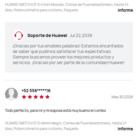
HUAWEI WATCH GT 6 41mm Morado, Correa de Fluoroelastómero, Hasta 14
días, Potenciómetro para ciclismo, Paquete
informe
Posicionamiento GNSS de sistema 
Posicionamiento GNSS de sistema 
completo de doble banda: GPS (L1 + 
completo de doble banda: GPS (L1 + 
Soporte de Huawei
Jul 22,2026
L5 de doble 
L5 de doble 
banda)/GLONASS/BeiDou (B1I + B1C 
banda)/GLONASS/BeiDou (B1I + B1C 
¡Gracias por tus amables palabras! Estamos encantados
+ B2a de triple banda)/GALILEO (E1 + 
+ B2a de triple banda)/GALILEO (E1 + 
de saber que pudimos satisfacer tus expectativas.
E5a de doble banda)/QZSS (L1 + L5 
E5a de doble banda)/QZSS (L1 + L5 
Siempre buscamos proveer los mejores productos y
de doble banda)/NavIC
de doble banda)/NavIC
servicios. ¡Gracias por ser parte de la comunidad Huawei!
5ATM
5ATM
+52 556*****16
May 30,2026
Todo perfecto, para mí y mi esposa está muy bueno el combo
Android 9.0 o posterior

Android 9.0 o posterior

HUAWEI WATCH GT 6 46mm Negro, Correa de Fluoroelastómero, Hasta 21
iOS 13.0 or posterior
iOS 13.0 or posterior
días, Potenciómetro para ciclismo, Paquete
informe