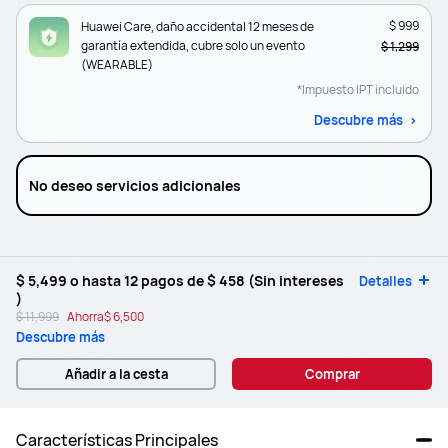
$ 999
Huawei Care, daño accidental 12 meses de
garantía extendida, cubre solo un evento
$ 1,299
(WEARABLE)
*Impuesto IPT incluido
Descubre más
No deseo servicios adicionales
$ 5,499
o hasta 12 pagos de
$ 458
(Sin intereses
Detalles
)
$ 11,999
Ahorra
$ 6,500
Descubre más
Añadir a la cesta
Comprar
Características Principales