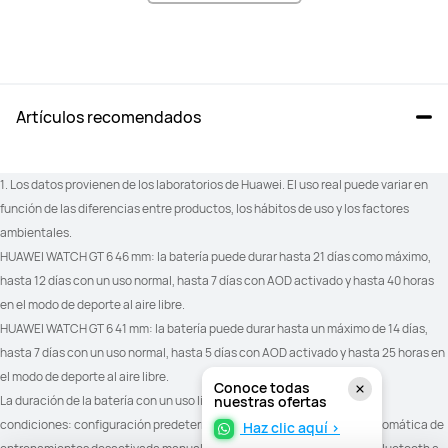
Artículos recomendados
Ciclismo de potencia virtual	

Ciclismo de potencia virtual	

Ciclismo FTP: Cálculo automático
Ciclismo FTP: Cálculo automático
1. Los datos provienen de los laboratorios de Huawei. El uso real puede variar en 
función de las diferencias entre productos, los hábitos de uso y los factores 
ambientales.
ECG: No compatible

ECG: No compatible

HUAWEI WATCH GT 6 46 mm: la batería puede durar hasta 21 días como máximo, 
Análisis de arritmias por ondas de 
Análisis de arritmias por ondas de 
pulso: Compatible	

pulso: Compatible	

hasta 12 días con un uso normal, hasta 7 días con AOD activado y hasta 40 horas 
Bienestar emocional: 12 tipos de 
Bienestar emocional: 12 tipos de 
en el modo de deporte al aire libre.
estados sutiles

estados sutiles

Información sobre salud: calidad del 
Información sobre salud: calidad del 
HUAWEI WATCH GT 6 41 mm: la batería puede durar hasta un máximo de 14 días, 
sueño, intensidad del 
sueño, intensidad del 
hasta 7 días con un uso normal, hasta 5 días con AOD activado y hasta 25 horas en 
entrenamiento, estados 
entrenamiento, estados 
emocionales y más

emocionales y más

el modo de deporte al aire libre.
VFC: Todo el día y dormir
VFC: Todo el día y dormir
Conoce todas
La duración de la batería con un uso ligero se prueba en las siguientes 
nuestras ofertas
condiciones: configuración predeterminada de fábrica, detección automática de 
Haz clic aquí >