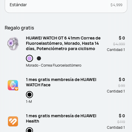
Estándar
$ 4,999
Regalo gratis
HUAWEI WATCH GT 6 41mm Correa de
$ 0
Fluoroelastómero, Morado, Hasta 14
$ 4,999
días, Potenciómetro para ciclismo
Cantidad:
1
Morado - Correa Fluoroelastómero
1 mes gratis membresía de HUAWEI
$ 0
WATCH Face
$ 99
Cantidad:
1
1-M
1 mes gratis membresía de HUAWEI
$ 0
Health
$ 119
Cantidad:
1