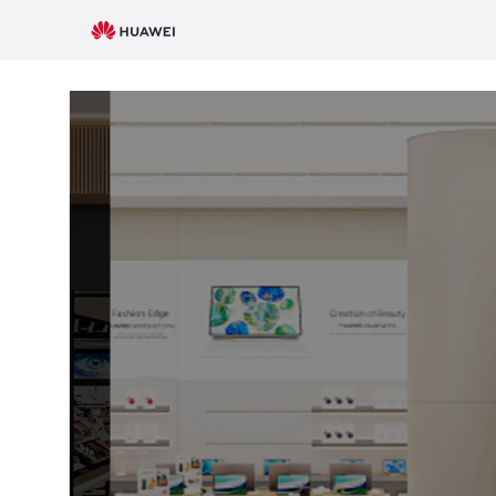
Tienda
Autorizada
de
Experiencia
HUAWEI
(Parque
Tezontle)