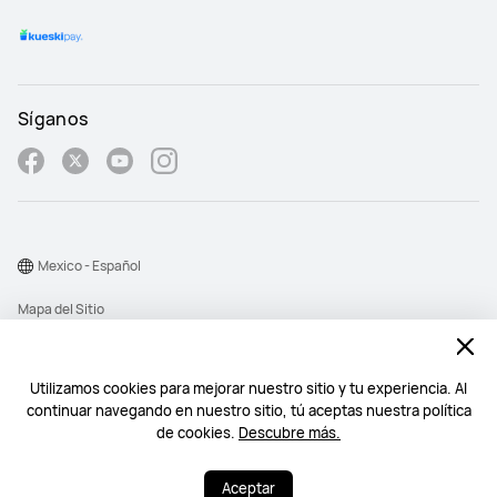
Síganos
Mexico - Español
Mapa del Sitio
Términos de Uso
Declaración de privacidad
Utilizamos cookies para mejorar nuestro sitio y tu experiencia. Al
continuar navegando en nuestro sitio, tú aceptas nuestra política
Cookies
de cookies.
Descubre más.
©2026 Huawei Device Co., Ltd. All rights reserved.
Aceptar