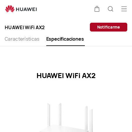
HUAWEI
WiFi
Abri
Carrito
Búsque
AX2
me
Clo
Specification
HUAWEI WiFi AX2
Notificarme
Características
Especificaciones
HUAWEI WiFi AX2