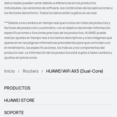
datos reales pueden variar debido a diferencias en los productos
individuales, las versiones de software, las condiciones de las aplicaciones y
los factores del entorno. Todos los datos están sujetos al uso real.
***Debido a los cambios en tiempo real que involucran lotes de productos y
factores de producción y suministro, con el objetivo de brindar información,
especificaciones y funciones precisas de los productos, HUAWEI puede
realizar ajustes en tiempo real a los textos descriptivos y a las imágenes que
aparecen en las páginas informativas precedentes para que coincidan con
el rendimiento, las especificaciones, los índices y los componentes del
producto real. La información de los productos está sujeta a tales cambios y
ajustes sin previo aviso.
Inicio
Routers
HUAWEI WiFi AX3 (Dual-Core)
PRODUCTOS
HUAWEI STORE
SOPORTE