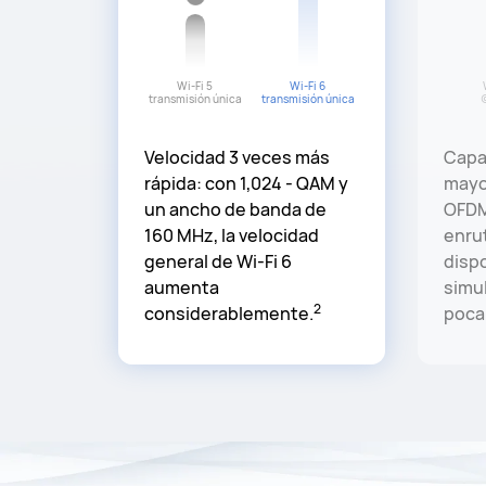
Wi-Fi 5
Wi-Fi 6
transmisión única
transmisión única
Velocidad 3 veces más
Capa
rápida: con 1,024 - QAM y
mayor
un ancho de banda de
OFDM
160 MHz, la velocidad
enru
general de Wi-Fi 6
disp
aumenta
simu
2
considerablemente.
poca