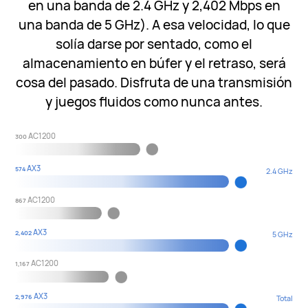
en una banda de 2.4 GHz y 2,402 Mbps en
una banda de 5 GHz). A esa velocidad, lo que
solía darse por sentado, como el
almacenamiento en búfer y el retraso, será
cosa del pasado. Disfruta de una transmisión
y juegos fluidos como nunca antes.
AC1200
300
AX3
574
2.4 GHz
AC1200
867
AX3
2,402
5 GHz
AC1200
1,167
AX3
2,976
Total