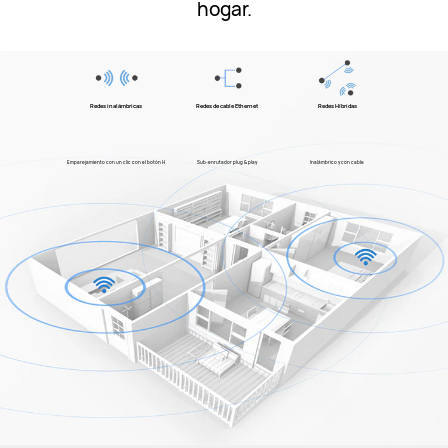
hogar.
Redes inalámbricas
Redes de cable Ethernet
Redes Híbridas
Emparejamiento con un clic con el botón H
Sub-enrutador plug & play
Inalámbrico y con cable