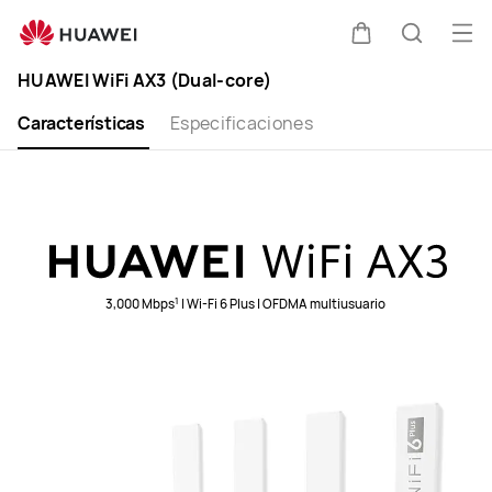
Abri
Clo
HUAWEI
Carrito
Búsque
me
HUAWEI WiFi AX3 (Dual-core)
WiFi
AX3
Características
Especificaciones
(Dual-
Core)
1
3,000 Mbps
| Wi-Fi 6 Plus | OFDMA multiusuario