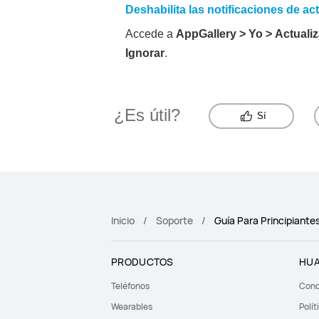
Deshabilita las notificaciones de ac
Accede a
AppGallery
>
Yo
>
Actuali
Ignorar
.
¿Es útil?
Sí
Inicio
Soporte
Guía Para Principiante
PRODUCTOS
HUA
Teléfonos
Cond
Wearables
Polít