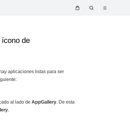
Abrir
Carrito
Búsqueda
menú
 ícono de
hay aplicaciones listas para ser
iguiente:
icado al lado de
AppGallery
. De esta
lery
.