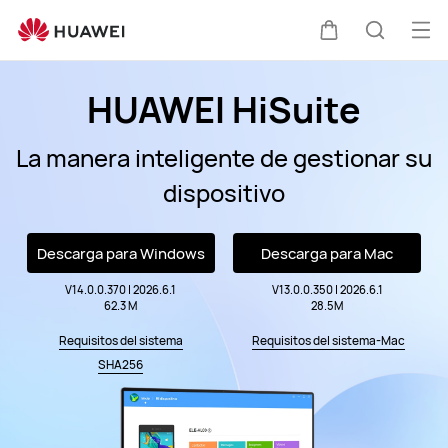
Soporte
técnico
Abri
Carrito
Búsque
HUAWEI
me
HUAWEI HiSuite
La manera inteligente de gestionar su
dispositivo
Descarga para Windows
Descarga para Mac
V14.0.0.370 | 2026.6.1
V13.0.0.350 | 2026.6.1
62.3 M
28.5M
Requisitos del sistema
Requisitos del sistema-Mac
SHA256