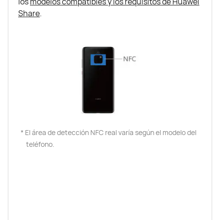
los
modelos compatibles y los requisitos de Huawei
Share
.
* El área de detección NFC real varía según el modelo del
teléfono.