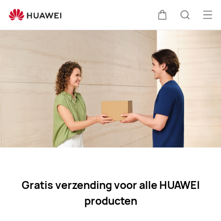
Reparatie
per
Op
Kar
Zoeken
post
me
Gratis verzending voor alle HUAWEI
producten