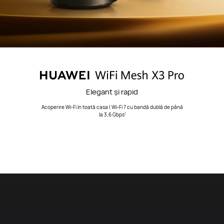
Elegant și rapid
Acoperire Wi-Fi în toată casa | Wi-Fi 7 cu bandă dublă de până
la 3,6 Gbps
1