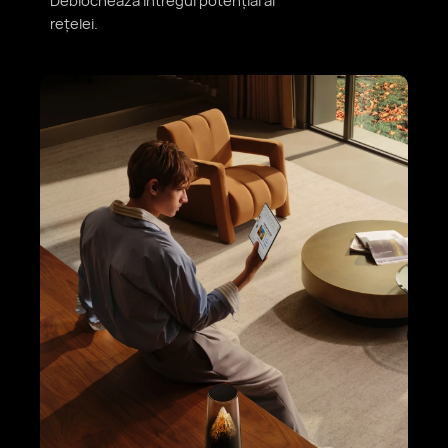
Deblochează întregul
potențial al
rețelei.