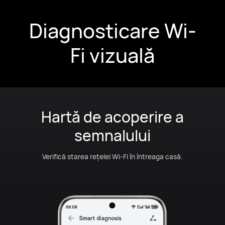
Diagnosticare Wi-
Fi vizuală
Diagnoză inteligentă
Obține sfaturi personalizate pentru a-ți
optimiza rețeaua pentru o performanță de
vârf.