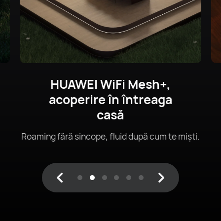
Până la 3,6 Gbps Dual-Band
Wi-Fi 7
1
Mai rapid, mai bun, mai departe.