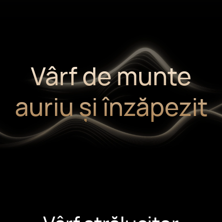
Vârf de munte
auriu și înzăpezit