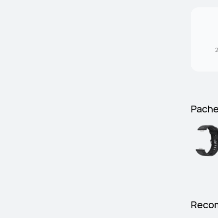
2
Pache
Recom