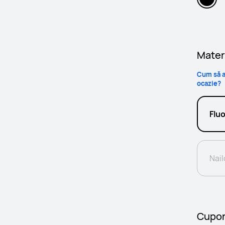
Mater
Cum să a
ocazie?
Flu
Nai
Cupo