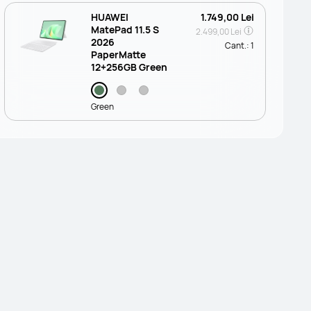
HUAWEI
1.749,00 Lei
MatePad 11.5 S
2.499,00 Lei
2026
Cant.:
1
PaperMatte
12+256GB Green
Green