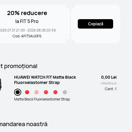
20% reducere
la FIT 5 Pro
Copiază
026.07.31 21:00 - 2026.08.08 20:59
Cod: AFIT5AUGFS
t promoţional
HUAWEI WATCH FIT Matte Black
0,00 Lei
Fluoroelastomer Strap
199,00 Lei
Cant.:
1
Matte Black Fluoroelastomer Strap
andarea noastră