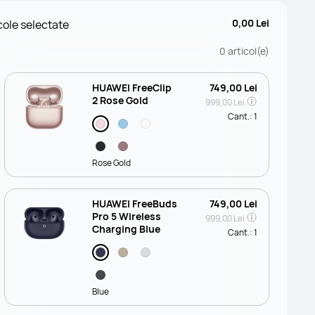
0,00 Lei
cole selectate
0
articol(e)
HUAWEI FreeClip
749,00 Lei
2 Rose Gold
999,00 Lei
Cant.:
1
Rose Gold
HUAWEI FreeBuds
749,00 Lei
Pro 5 Wireless
999,00 Lei
Charging Blue
Cant.:
1
Blue