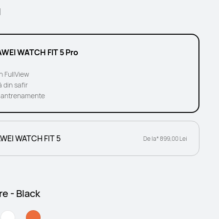
l
WEI WATCH FIT 5 Pro
n FullView
ă din safir
-antrenamente
WEI WATCH FIT 5
De la* 899,00 Lei
e - Black