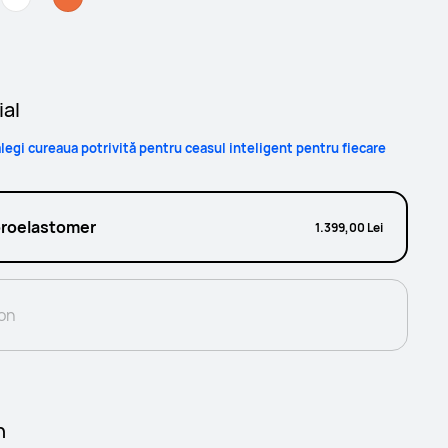
ial
legi cureaua potrivită pentru ceasul inteligent pentru fiecare
oroelastomer
1.399,00 Lei
lon
n