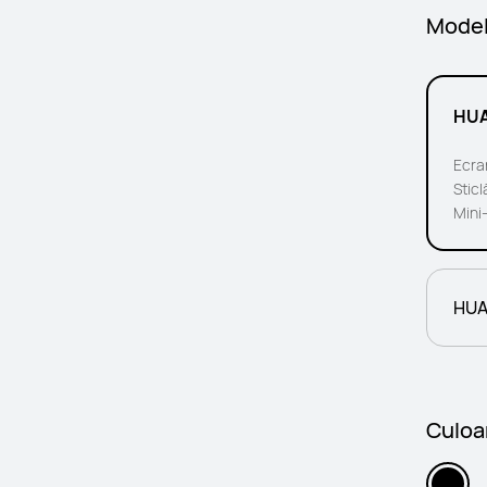
Mode
HUA
Ecra
Sticl
Mini
HUA
Culoar