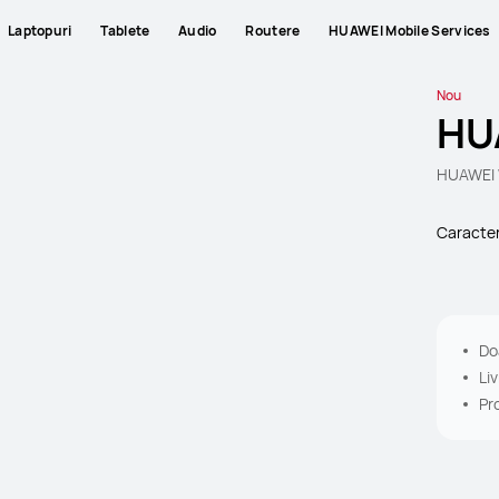
Laptopuri
Tablete
Audio
Routere
HUAWEI Mobile Services
Nou
HU
HUAWEI W
Caracter
Do
Li
Pro