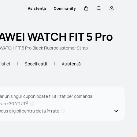
Asistență
Community
Căruciorul
Căutare
profilului
AWEI WATCH FIT 5 Pro
ATCH FIT 5 Pro Black Fluoroelastomer Strap
istici
Specificaţii
Asistență
ar un singur cupon poate fi utilizat per comandă.
vrare GRATUITĂ
dus eligibil pentru plata în rate