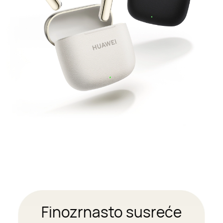
zrnasto susreće
Slušanj