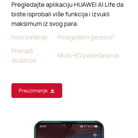
Pregledajte aplikaciju HUAWEI AI Life da
biste isprobali više funkcija i izvukli
maksimum iz svog para.
Nivo baterije
Prilagođeni gestovi
9
Pronađi
Multi-EQ podešavanja
slušalice
Preuzimanje