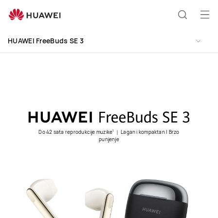
HUAWEI
FreeBuds
Otv
Pretraži
SE
men
3
HUAWEI FreeBuds SE 3
Do 42 sata reprodukcije muzike
｜ Lagan i kompaktan | Brzo
1
punjenje