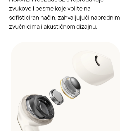
zvukove i pesme koje volite na
sofisticiran način, zahvaljujući naprednim
zvučnicima i akustičnom dizajnu.