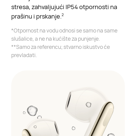
stresa, zahvaljujući IP54 otpornosti na
prašinu i prskanje.
2
*Otpornost na vodu odnosi se samo na same
slušalice, a ne na kućište za punjenje.
**Samo za referencu; stvarno iskustvo će
prevladati.