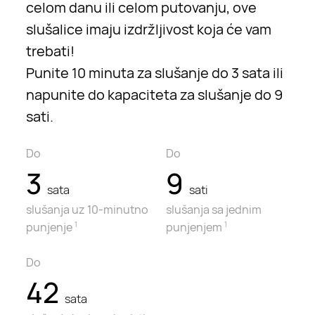
celom danu ili celom putovanju, ove
slušalice imaju izdržljivost koja će vam
trebati!
Punite 10 minuta za slušanje do 3 sata ili
napunite do kapaciteta za slušanje do 9
sati.
Do
Do
3
9
sata
sati
slušanja uz
10-minutno
slušanja sa
jednim
punjenje
punjenjem
1
1
Do
42
sata