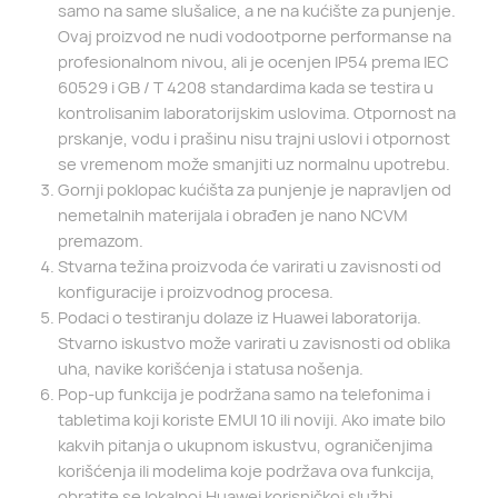
samo na same slušalice, a ne na kućište za punjenje.
Ovaj proizvod ne nudi vodootporne performanse na
profesionalnom nivou, ali je ocenjen IP54 prema IEC
60529 i GB / T 4208 standardima kada se testira u
kontrolisanim laboratorijskim uslovima. Otpornost na
prskanje, vodu i prašinu nisu trajni uslovi i otpornost
se vremenom može smanjiti uz normalnu upotrebu.
Gornji poklopac kućišta za punjenje je napravljen od
nemetalnih materijala i obrađen je nano NCVM
premazom.
Stvarna težina proizvoda će varirati u zavisnosti od
konfiguracije i proizvodnog procesa.
Podaci o testiranju dolaze iz Huawei laboratorija.
Stvarno iskustvo može varirati u zavisnosti od oblika
uha, navike korišćenja i statusa nošenja.
Pop-up funkcija je podržana samo na telefonima i
tabletima koji koriste EMUI 10 ili noviji. Ako imate bilo
kakvih pitanja o ukupnom iskustvu, ograničenjima
korišćenja ili modelima koje podržava ova funkcija,
obratite se lokalnoj Huawei korisničkoj službi.