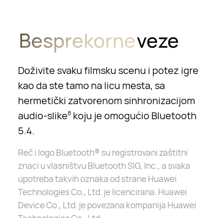
Besprekorne
veze
Doživite svaku filmsku scenu i potez igre
kao da ste tamo na licu mesta, sa
hermetički zatvorenom sinhronizacijom
audio-slike
koju je omogućio Bluetooth
8
5.4.
Reč i logo Bluetooth® su registrovani zaštitni
znaci u vlasništvu Bluetooth SIG, Inc., a svaka
upotreba takvih oznaka od strane Huawei
Technologies Co., Ltd. je licencirana. Huawei
Device Co., Ltd. je povezana kompanija Huawei
Technologies Co., Ltd.