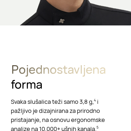
Pojednostavljena
forma
Svaka slušalica teži samo 3,8 g,
i
4
pažljivo je dizajnirana za prirodno
pristajanje, na osnovu ergonomske
analize na 10.000+ ušnih kanala.
5