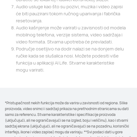
Audio usluge kao što su pozivi, muzika i video zapisi
će biti pauzirani tokom ručnog uparivanja i fabrička
resetovanja.
Audio kašnjenje može varirati u zavisnosti od modela
mobilnog telefona, verzije sistema, video sadržaja i
video formata. Stvarna upotreba će prevladati.
Područje osetljivo na dodir nalazi se na donjem delu
ručke kada se slušalica nosi. Možete podesiti više
funkcija u aplikaciji AI Life. Stvarne karakteristike
mogu varirati.
*Pristupačnost nekih funkcija može da varira u zavisnosti od regiona. Slike
proizvoda, video snimci i sadržaji prikaza na prethodnim stranicama su dati
samo za referencu. Stvarne karakteristike i specifikacije proizvoda
(uključujući, ali ne ograničavajući se na izgled, boju i veličinu), kao i stvarni
sadržaj ekrana (uključujući, ali ne ograničavajući se na pozadinu, korisnički
interfejs, ikone i video zapise) mogu da variraju. **Svi podaci dati u gore