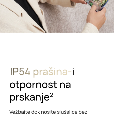
IP54 prašina-
i
otpornost na
prskanje
2
Vežbajte dok nosite slušalice bez