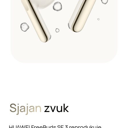
Sjajan
zvuk
HUAWEI FreeBuds SE 3 reprodukuje