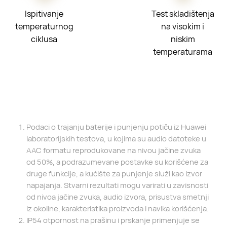
Ispitivanje
Test skladištenja
temperaturnog
na visokim i
ciklusa
niskim
temperaturama
Podaci o trajanju baterije i punjenju potiču iz Huawei
laboratorijskih testova, u kojima su audio datoteke u
AAC formatu reprodukovane na nivou jačine zvuka
od 50%, a podrazumevane postavke su korišćene za
druge funkcije, a kućište za punjenje služi kao izvor
napajanja. Stvarni rezultati mogu varirati u zavisnosti
od nivoa jačine zvuka, audio izvora, prisustva smetnji
iz okoline, karakteristika proizvoda i navika korišćenja.
IP54 otpornost na prašinu i prskanje primenjuje se