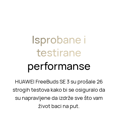
Isprobane i
testirane
performanse
HUAWEI FreeBuds SE 3 su prošale 26
strogih testova kako bi se osiguralo da
su napravljene da izdrže sve što vam
život baci na put.