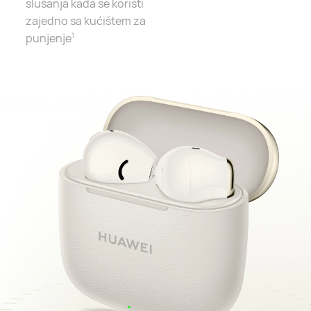
slušanja kada se koristi
zajedno
sa kućištem za
punjenje
1