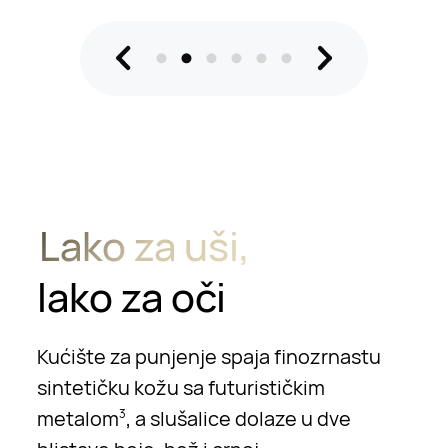
Lako za uši,
lako za oči
Kućište za punjenje spaja finozrnastu
sintetičku kožu sa futurističkim
metalom
, a slušalice dolaze u dve
3