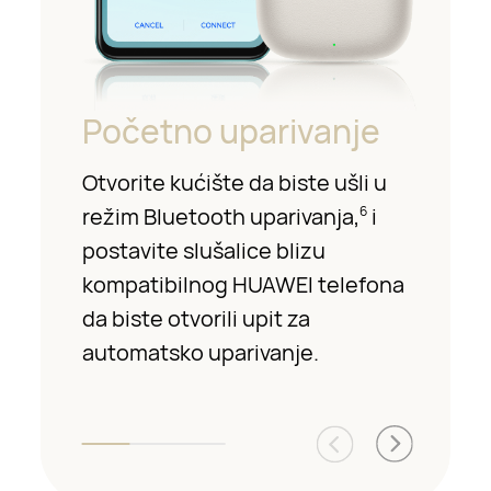
Početno uparivanje
Otvorite kućište da biste ušli u
režim Bluetooth uparivanja,
i
6
postavite slušalice blizu
kompatibilnog HUAWEI telefona
da biste otvorili upit za
automatsko uparivanje.
7