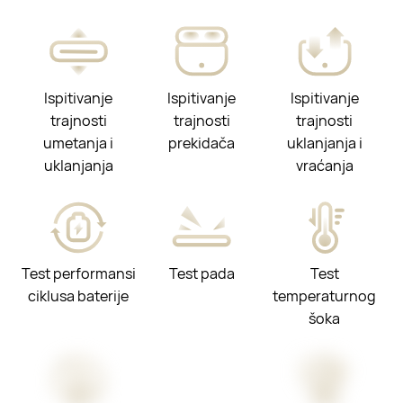
Ispitivanje
Ispitivanje
Ispitivanje
trajnosti
trajnosti
trajnosti
umetanja i
prekidača
uklanjanja i
uklanjanja
vraćanja
Test performansi
Test pada
Test
ciklusa baterije
temperaturnog
šoka