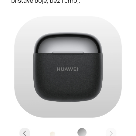
blistave boje, bež i crnoj.