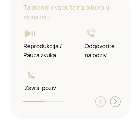
Tapkanje dva puta na bilo koju
slušalicu:
Reprodukcija
Prethodna/Sledeća
/
Odgovorite
Pauza zvuka
numera
na poziv
Završi poziv