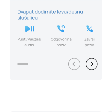
Dvaput dodirnite levu/desnu
slušalicu
Pusti/Pauziraj
Odgovori na
Završi
audio
poziv
poziv