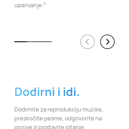
uparivanje.
9
Dodirni i idi.
Dodirnite za reprodukciju muzike,
preskočite pesme, odgovorite na
pozive ili postavite pitanje.