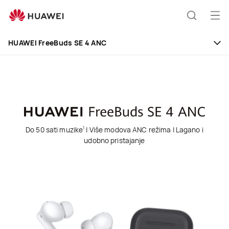
HUAWEI
FreeBuds
Otv
Pretraži
SE
men
4
HUAWEI FreeBuds SE 4 ANC
ANC
Do 50 sati muzike
| Više modova ANC režima | Lagano i
1
udobno pristajanje