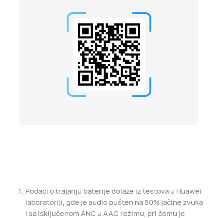
Podaci o trajanju baterije dolaze iz testova u Huawei
laboratoriji, gde je audio pušten na 50% jačine zvuka
i sa isključenom ANC u AAC režimu, pri čemu je