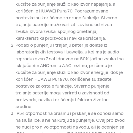
kućište za punjenje služilo kao izvor napajanja, a
korišćen je HUAWEI Pura 70. Podrazumevane
postavke su korišćene za druge funkcije. Stvarno
trajanje baterije može varirati zavisno od nivoa
zvuka, izvora zvuka, spoljnog ometanja,
karakteristika proizvoda i navika korišćenja.
Podaci o punjenju i trajanju baterije dolaze iz
laboratorijskih testova Huaweija, u kojima je audio
reprodukovan 7 sati dnevno na 50% jačine zvuka i sa
isključenim ANC-om u AAC režimu, pri čemu je
kućište za punjenje služilo kao izvor energije, dok je
korišćen HUAWEI Pura 70. Korišćene su zadate
postavke za ostale funkcije. Stvarno punjenje i
trajanje baterije mogu varirati u zavisnosti od
proizvoda, navika korišćenja i faktora životne
sredine.
IP54 otpornost na prašinu i prskanje se odnosi samo
na slušalice, a ne na kutiju za punjenje. Ovaj proizvod
ne nudi pro nivo otpornosti na vodu, ali je ocenjen sa