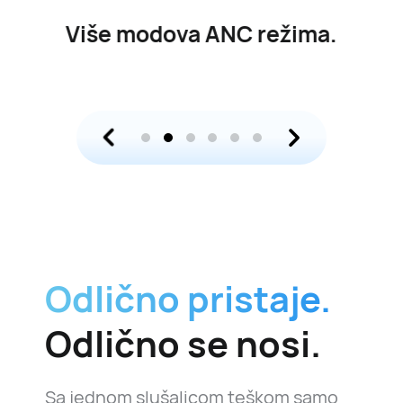
Više modova ANC režima.
Odlično pristaje.
Odlično se nosi.
Sa jednom slušalicom teškom samo