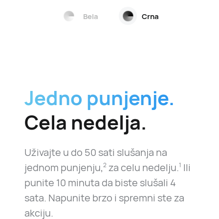
Bela
Crna
Jedno punjenje.
Cela nedelja.
Uživajte u do 50 sati slušanja na
jednom punjenju,
za celu nedelju.
Ili
2
1
punite 10 minuta da biste slušali 4
sata. Napunite brzo i spremni ste za
akciju.