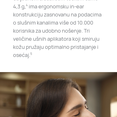
4,3 g,
ima ergonomsku in-ear
4
konstrukciju zasnovanu na podacima
o slušnim kanalima više od 10.000
korisnika za udobno nošenje. Tri
veličine ušnih aplikatora koji smiruju
kožu pružaju optimalno pristajanje i
osećaj.
5