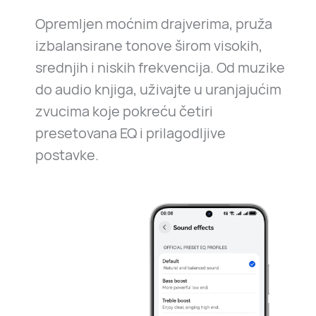
Opremljen moćnim drajverima, pruža
izbalansirane tonove širom visokih,
srednjih i niskih frekvencija. Od muzike
do audio knjiga, uživajte u uranjajućim
zvucima koje pokreću četiri
presetovana EQ i prilagodljive
postavke.