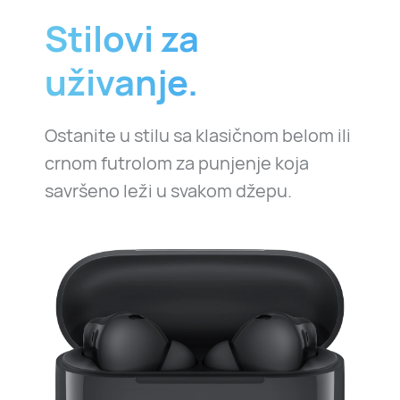
Stilovi za
uživanje.
Ostanite u stilu sa klasičnom belom ili
crnom futrolom za punjenje koja
savršeno leži u svakom džepu.