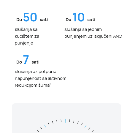
50
10
Do
sati
Do
sati
slušanja sa
slušanja sa jednim
kućištem za
punjenjem uz isključeni ANC
punjenje
7
Do
sati
slušanja uz potpunu
napunjenost sa aktivnom
redukcijom šuma
6