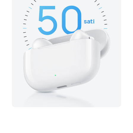
50
sati