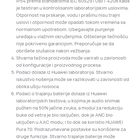
IP54 prema standardima IEC 60529 i GB/T 4208 kada
je testiran u kontrolisanim laboratorijskim uslovima.
Otpornost na prskanje, vodu i prašinu nisu trajni
uslovi i otpornost može opadati tokom vremena sa
normalnom upotrebom. Izbegavajte punjenje
uređaja u vlažnim okruženjima. Oštećenje tečnošću
nije pokriveno garancijom. Preporučuje se da
obrišete slušalice nakon vežbanja.
Stvarna težina proizvoda može varirati u zavisnosti
od konfiguracije i proizvodnog procesa.
Podaci dolaze iz Huawei laboratorija. Stvarno
iskustvo nošenja može se razlikovati u zavisnosti od
oblika ušiju nosioca.
Podaci o trajanju baterije dolaze iz Huawei
laboratorijskih testova, u kojima je audio snimak
pušten na 50% jačine zvuka, a modul za redukciju
buke od vetra je bio isključen, dok je ANC bio
uključen u AAC modu, i to dok se koristio HUAWEI
Pura 70. Podrazumevane postavke su korišćene za
druge funkcije. Stvarno trajanje baterije može