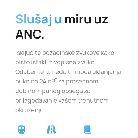
Slušaj u
miru uz
ANC.
Isključite pozadinske zvukove kako
biste istakli živopisne zvuke.
Odaberite između tri moda uklanjanja
buke do
24 dB
sa prosečnom
7
dubinom punog opsega za
prilagođavanje vašem trenutnom
okruženju.