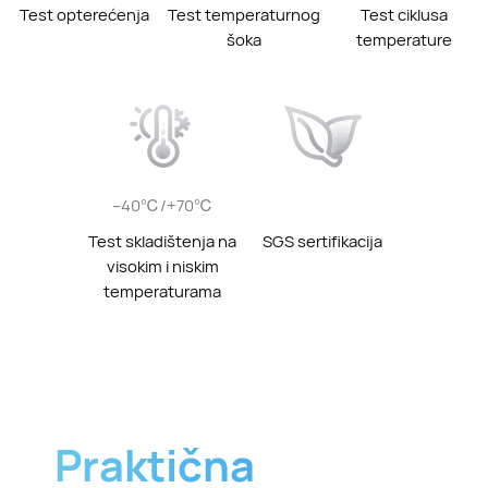
Test opterećenja
Test temperaturnog
Test ciklusa
šoka
temperature
–40℃/+70℃
Test skladištenja na
SGS sertifikacija
visokim i niskim
temperaturama
Praktična