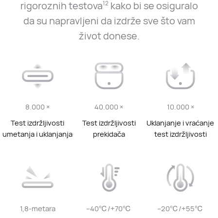
rigoroznih testova
kako bi se osiguralo
12
da su napravljeni da izdrže sve što vam
život donese.
8.000 ×
40.000 ×
10.000 ×
Test izdržljivosti
Test izdržljivosti
Uklanjanje i vraćanje
umetanja i uklanjanja
prekidača
test izdržljivosti
1,8-metara
–40℃/+70℃
–20℃/+55℃