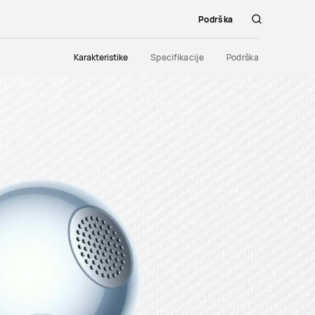
Podrška
Pretraži
Karakteristike
Specifikacije
Podrška