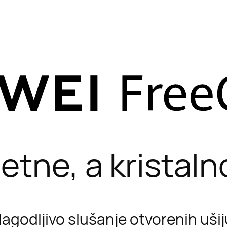
tne, a kristaln
ilagodljivo slušanje otvorenih uši