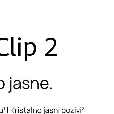
o jasne.
ju
| Kristalno jasni pozivi
1
2