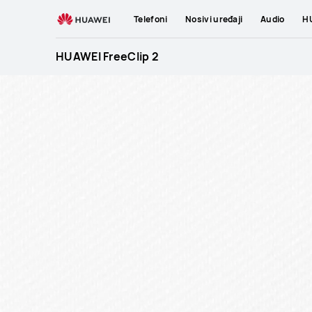
HUAWEI
Telefoni
Nosivi uređaji
Audio
HU
FreeClip
2
HUAWEI FreeClip 2