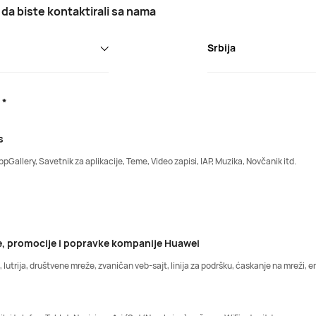
da biste kontaktirali sa nama
Srbija
 *
s
ppGallery, Savetnik za aplikacije, Teme, Video zapisi, IAP, Muzika, Novčanik itd.
e, promocije i popravke kompanije Huawei
lutrija, društvene mreže, zvaničan veb-sajt, linija za podršku, ćaskanje na mreži, ema