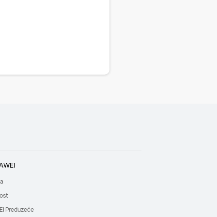
AWEI
a
ost
I Preduzeće