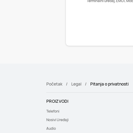
Terminalni uređaj, EMUI, Mobil
Početak
Legal
Pitanja o privatnosti
PROIZVODI
Telefoni
Nosivi Uređaji
Audio