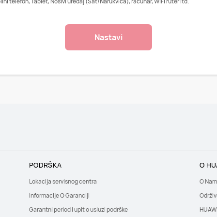
ni telefon, Tablet, Nosivi uređaj (Sat/Narukvica), računar, WiFi ruter itd.
Nastavi
PODRŠKA
O HU
Lokacija servisnog centra
O Nam
Informacije O Garanciji
Održiv
Garantni period i upit o usluzi podrške
HUAWE