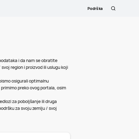
Podrška
Pretraži
 podataka i da nam se obratite
voj region i proizvod ili uslugu koji
ismo osigurali optimalnu
 primimo preko ovog portala, osim
dlozi za poboljšanje ili druga
 podršku za svoju zemlju / svoj