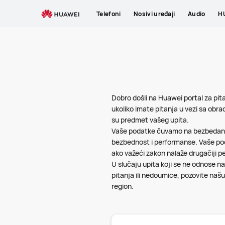
Pitanja
Telefoni
Nosivi uređaji
Audio
HU
o
privatnosti
Dobro došli na Huawei portal za pit
ukoliko imate pitanja u vezi sa obrad
su predmet vašeg upita.
Vaše podatke čuvamo na bezbedan na
bezbednost i performanse. Vaše pod
ako važeći zakon nalaže drugačiji per
U slučaju upita koji se ne odnose na
pitanja ili nedoumice, pozovite našu
region.