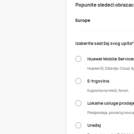
Popunite sledeći obrazac 
Europe
Izaberite sadržaj svog upita*
Huawei Mobile Service
Huawei ID, Zdravlje, Cloud, A
E-trgovina
Kupovina na mreži, forum.
Lokalne usluge prodaj
Predprodaja, povraćaj novca, 
Uređaj