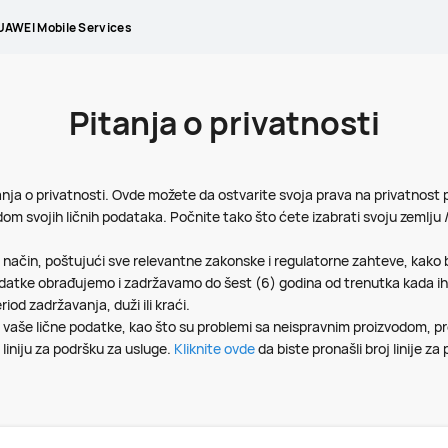
AWEI Mobile Services
Pitanja o privatnosti
anja o privatnosti. Ovde možete da ostvarite svoja prava na privatnost
om svojih ličnih podataka. Počnite tako što ćete izabrati svoju zemlju / s
čin, poštujući sve relevantne zakonske i regulatorne zahteve, kako b
atke obrađujemo i zadržavamo do šest (6) godina od trenutka kada ih
iod zadržavanja, duži ili kraći.
 vaše lične podatke, kao što su problemi sa neispravnim proizvodom, pre
 liniju za podršku za usluge.
Kliknite ovde
da biste pronašli broj linije za