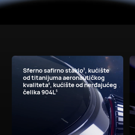
Sferno safirno staklo
, kućište
3
od titanijuma aeronautičkog
kvaliteta
,
kućište od nerđajućeg
4
čelika 904L
5