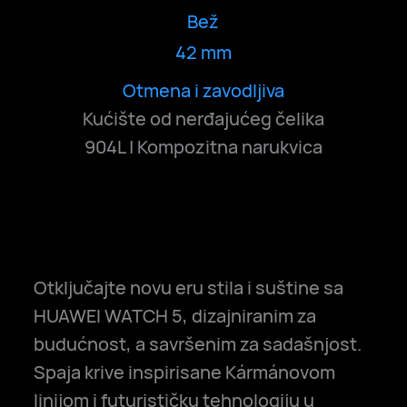
Bež
42 mm
Otmena i zavodljiva
Elegantna i sjajna
Čista i spokojna
Kućište od nerđajućeg čelika
904L | Kompozitna narukvica
Otključajte novu eru stila i suštine sa
HUAWEI WATCH 5, dizajniranim za
budućnost, a savršenim za sadašnjost.
Spaja krive inspirisane Kármánovom
linijom i futurističku tehnologiju u