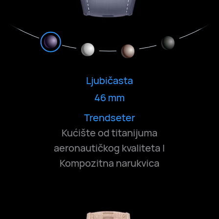
Ljubičasta
46 mm
Smela i nenametljiva
Ležerna i bezbrižna
Klasična i duboka
Trendseter
Kućište od titanijuma
aeronautičkog kvaliteta |
Kompozitna narukvica