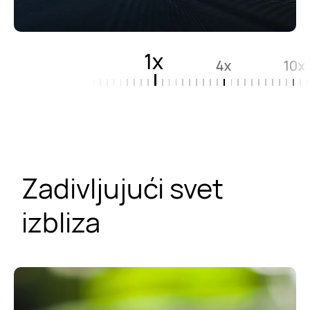
4x
1x
10x
20x
Zadivljujući svet
izbliza