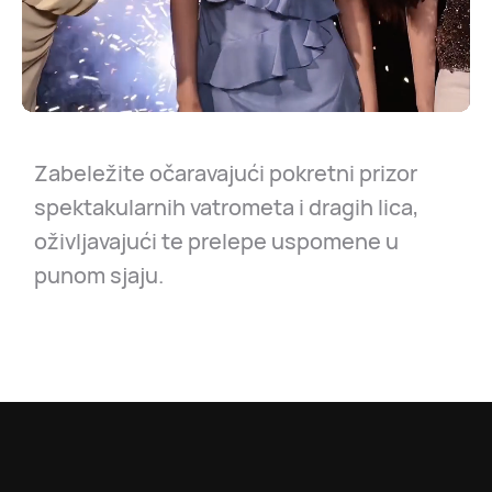
Replay
Zabeležite očaravajući pokretni prizor
spektakularnih vatrometa i dragih lica,
oživljavajući te prelepe uspomene u
punom sjaju.