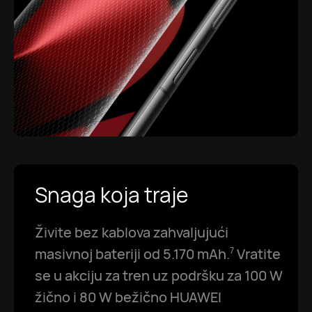
Snaga koja traje
Živite bez kablova zahvaljujući
masivnoj bateriji od 5.170 mAh.
Vratite
7
se u akciju za tren uz podršku za 100 W
žično i 80 W bežično HUAWEI