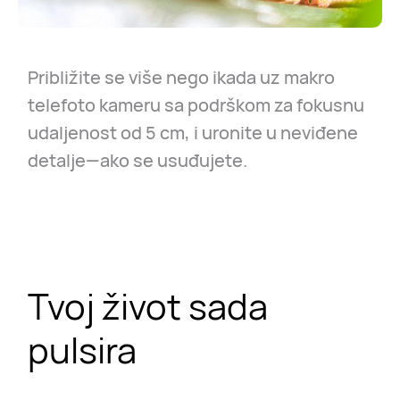
Približite se više nego ikada uz makro
telefoto kameru sa podrškom za fokusnu
udaljenost od 5 cm, i uronite u neviđene
detalje—ako se usuđujete.
Tvoj život sada
pulsira