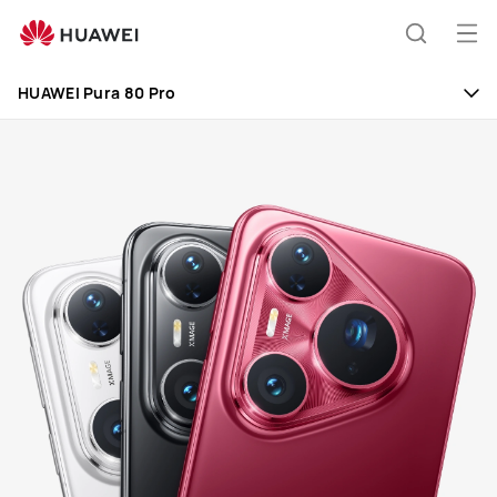
HUAWEI
Pura
Otv
Pretraži
80
men
Pro
HUAWEI Pura 80 Pro