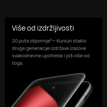
Više od izdržljivosti
20 puta otpornije
— Kunlun staklo
6
druge generacije izdržava izazove
svakodnevne upotrebe i još više od
toga.