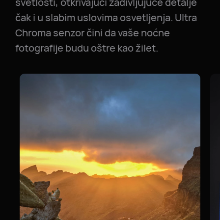
svetlosti, otkrivajući zadivljujuće detalje
čak i u slabim uslovima osvetljenja. Ultra
Chroma senzor čini da vaše noćne
fotografije budu oštre kao žilet.