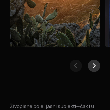
Živopisne boje, jasni subjekti—čak i u