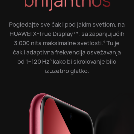
Pogledajte sve čak i pod jakim svetlom, na
HUAWEI X-True Display™, sa zapanjujućih
3.000 nita maksimalne svetlosti.
Tu je
4
čak i adaptivna frekvencija osvežavanja
od 1–120 Hz
kako bi skrolovanje bilo
5
izuzetno glatko.