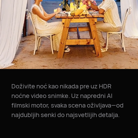
Doživite noć kao nikada pre uz HDR
noćne video snimke. Uz napredni AI
filmski motor, svaka scena oživljava—od
najdubljih senki do najsvetlijih detalja.