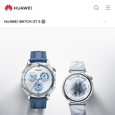
HUAWEI
WATCH
Otv
Pretraži
GT
men
5
HUAWEI WATCH GT 5