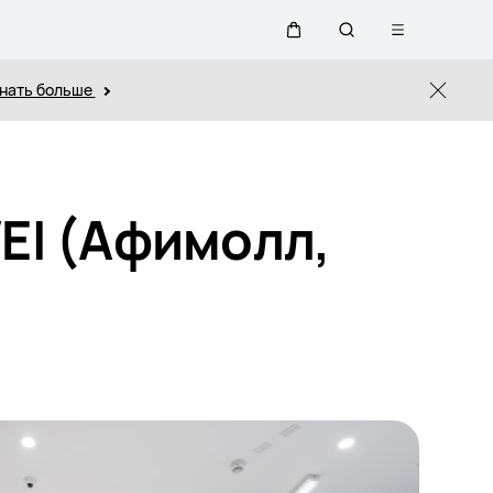
Открыть
Щупальца
Поиск
меню
нать больше
Close
по
сайту
EI (Афимолл,