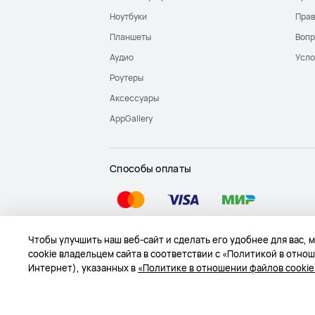
Ноутбуки
Прав
Планшеты
Вопр
Аудио
Усло
Роутеры
Аксессуары
AppGallery
Способы оплаты
Чтобы улучшить наш веб-сайт и сделать его удобнее для вас,
Карта веб-сайта
Условия использования веб-
cookie владельцем сайта в соответствии с «Политикой в отнош
Интернет), указанных в
«Политике в отношении файлов cookie
© 2004-2026 «Техкомпания Хуавэй». Все права з