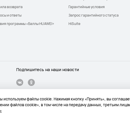
ила возврата
Гарантийные условия
осы и ответы
Запрос гарантийного статуса
вия программы «Баллы HUAWEI»
HiSuite
Подпишитесь на наши новости
 мы используем файлы cookie. Нажимая кнопку «Принять», вы соглаша
сайта
Политика конфиденциальности
Конфиденциальность
Файлы
ении файлов cookie», в том числе на передачу данных, третьим лица
»
ащищены.