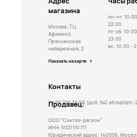
Адрес
Часы ра
магазина
пн-чт: 10:00
22:00
Москва, ТЦ
пт-сб: 10:00
Афимолл,
23:00
Пресненская
вс: 10:00 - 
набережная, 2
Показать на карте
Контакты
7 495 229 39 99 (доб. 94) afimall@h-
Продавец:
ООО "Синтез-регион"
ИНН: 5027151711
Юридический адрес: 140056, Московс