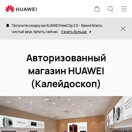
kaleidoskop
Отк
Щупальца
Поиск
ме
Получите скидку на HUAWEI FreeClip 2 S - Яркий блеск,
Clo
чистый звук. Купить сейчас
Узнать больше
по
сайту
Авторизованный
магазин HUAWEI
(Калейдоскоп)