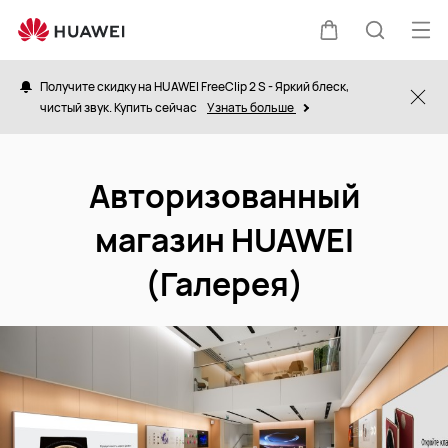
gallery
Отк
Щупальца
Поиск
ме
Получите скидку на HUAWEI FreeClip 2 S - Яркий блеск,
Clo
чистый звук. Купить сейчас
Узнать больше
по
сайту
Авторизованный
магазин HUAWEI
(Галерея)