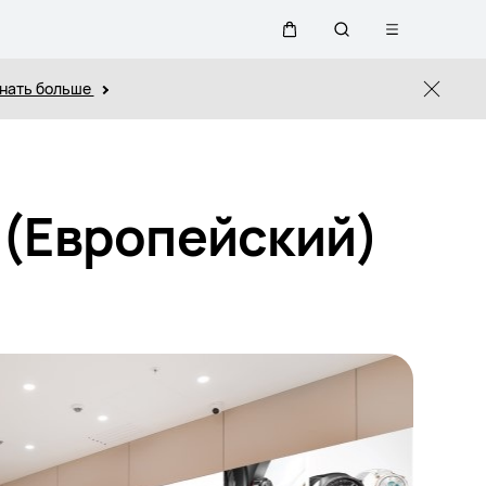
Открыть
Щупальца
Поиск
меню
нать больше
Close
по
сайту
 (Европейский)