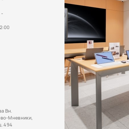
 -
22:00
а Вн.
ево-Мневники,
щ. 494