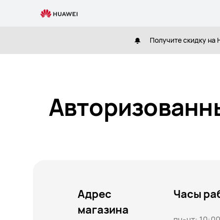
evropeyskiy
Получите скидку на H
Авторизованны
Адрес
Часы ра
магазина
пн-чт: 10:00