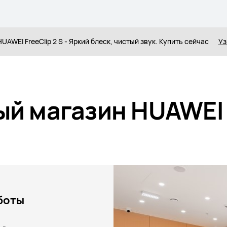
UAWEI FreeClip 2 S - Яркий блеск, чистый звук. Купить сейчас
Уз
й магазин HUAWEI
боты
 -