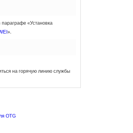
 параграфе «Установка
WEI
».
иться на горячую линию службы
еля OTG