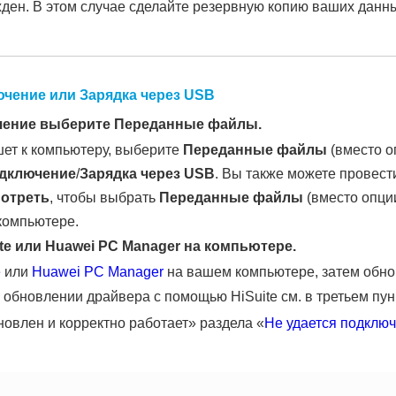
ден. В этом случае сделайте резервную копию ваших данн
ючение
или Зарядка через USB
чение
выберите
Переданные файлы
.
ет к компьютеру, выберите
Переданные файлы
(вместо 
дключение
/
Зарядка через USB
. Вы также можете провест
мотреть
, чтобы выбрать
Переданные файлы
(вместо опц
компьютере.
te или Huawei PC Manager на компьютере.
e
или
Huawei PC Manager
на вашем компьютере, затем обно
бновлении драйвера с помощью HiSuite см. в третьем пун
овлен и корректно работает» раздела «
Не удается подключ