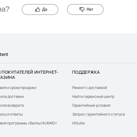
на?
Да
Нет
tent
 ПОКУПАТЕЛЕЙ ИНТЕРНЕТ-
ПОДДЕРЖКА
ГАЗИНА
вия и сроки продажи
Ремонт с доставкой
ила доставки
Найти сервисный центр
ила возврата
Гарантийные условия
осы и ответы
Запрос гарантийного статуса
вия программы «Баллы HUAWEI»
HiSuite