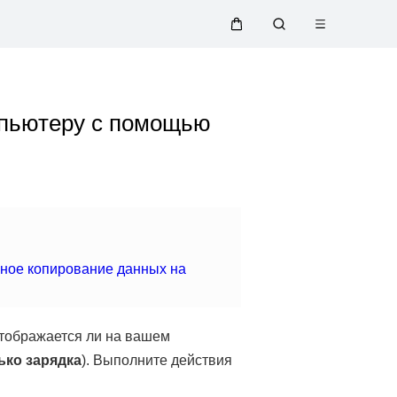
Открыть
Щупальца
Поиск
меню
по
мпьютеру с помощью
сайту
ное копирование данных на
тображается ли на вашем
ько зарядка
). Выполните действия