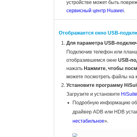
устройстве может быть повреж
сервисный центр Huawei
.
Отображается
окно
USB-подкл
Для параметра
USB-подклю
Подключив телефон или планш
отобразившемся окне
USB-по
нажать
Нажмите, чтобы пос
можете посмотреть файлы на 
Установите программу HiSui
Загрузите и установите
HiSuit
Подробную информацию об о
драйвер ADB или HDB устан
нестабильное
».