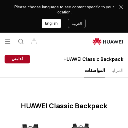
HUAWEI
Please choose language to see content specific to your
Classic
location.
Backpack
English
Specification
العربية
فتح
عربة
البحث
lose
القائ
HUAWEI Classic Backpack
أعلمني
المزايا
المواصفات
HUAWEI Classic Backpack