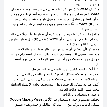
والدراجات النارية.
ويختلف Waze كثيرًا عن خرائط جوجل في طريقة الملاحة. حيث إن
Waze يقوم بتحليل جميع البيانات ومن ثم تحديد أسرع طريق ممكن.
إلا أن التطبيق يتعامل مع سرعة الوصول باهتمام شديد، ولذلك قد
يختار لك Waze طرقًا صعبة وغير ممهدة مع اهتمام واحد فقط وهو
إيصالك سريعًا.
وعادةً ما تتيح خرائط جوجل للمستخدم أن يختار طريقًا بديلًا في حالة
ازدحام الطريق الرئيسي. إلا أن Waze لا يفعل ذلك، بل يختار الطريق
البديل تلقائيًا ويحولك إليه.
ولا يمكن لأي شخص أن يحدد من هو الفائز فيما يتعلق بالملاحة
وسرعة الوصول إلا المستخدم نفسه. لذلك ننصحك باستخدام خرائط
جوجل مرة، و Waze مرة أخرى لنفس الرحلة. لتعرف أيهما أنسب
لك.
اقرأ أيضًا: كيفية قياس المسافات في خرائط جوجل
يعجز تطبيق Waze بشكل واضح فيما يتعلق بالسفر والتنقل عبر
المواصلات العامة. حيث إن Waze يعتمد بشكل رئيسي على إيجاد
أقصر طريق ممكن للرحلة. ولعل المستخدم العادي لا يملك السلطة
لتغيير مسار المواصلات العامة.
واجهة الاستخدام والإعلانات
يختلف تصميم واجهة الاستخدام في كلًا من Waze و Google Maps
بشكل كامل، بالرغم من أن الشركة المالكة واحدة. ويقدم تطبيق