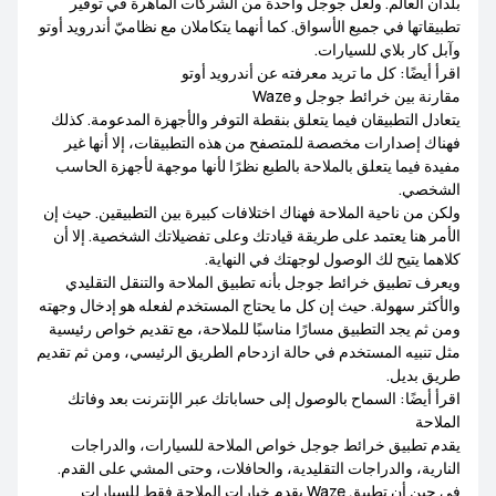
بلدان العالم. ولعل جوجل واحدة من الشركات الماهرة في توفير
تطبيقاتها في جميع الأسواق. كما أنهما يتكاملان مع نظاميّ أندرويد أوتو
HUAWEI MatePad Series
HUAWEI MatePad T
وآبل كار بلاي للسيارات.
اقرأ أيضًا: كل ما تريد معرفته عن أندرويد أوتو
مقارنة بين خرائط جوجل و Waze
HUAWEI MatePad Pro Series
يتعادل التطبيقان فيما يتعلق بنقطة التوفر والأجهزة المدعومة. كذلك
فهناك إصدارات مخصصة للمتصفح من هذه التطبيقات، إلا أنها غير
مفيدة فيما يتعلق بالملاحة بالطبع نظرًا لأنها موجهة لأجهزة الحاسب
الشخصي.
ولكن من ناحية الملاحة فهناك اختلافات كبيرة بين التطبيقين. حيث إن
HUAWEI WATCH FIT Series
HUAWEI WATCH GT Series
الأمر هنا يعتمد على طريقة قيادتك وعلى تفضيلاتك الشخصية. إلا أن
كلاهما يتيح لك الوصول لوجهتك في النهاية.
ويعرف تطبيق خرائط جوجل بأنه تطبيق الملاحة والتنقل التقليدي
HUAWEI WATCH Series
HUAWEI Band Series
والأكثر سهولة. حيث إن كل ما يحتاج المستخدم لفعله هو إدخال وجهته
ومن ثم يجد التطبيق مسارًا مناسبًا للملاحة، مع تقديم خواص رئيسية
مثل تنبيه المستخدم في حالة ازدحام الطريق الرئيسي، ومن ثم تقديم
طريق بديل.
اقرأ أيضًا: السماح بالوصول إلى حساباتك عبر الإنترنت بعد وفاتك
HUAWEI FreeBuds 5i
HUAWEI FreeBuds Series
الملاحة
يقدم تطبيق خرائط جوجل خواص الملاحة للسيارات، والدراجات
النارية، والدراجات التقليدية، والحافلات، وحتى المشي على القدم.
HUAWEI FreeBuds Pro
في حين أن تطبيق Waze يقدم خيارات الملاحة فقط للسيارات