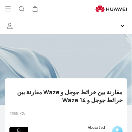
مقارنة
بين
فتح
عربة
البحث
خرائط
القائ
جوجل
و
Waze
المجتمع
مقارنة
بين
HUAWEI Health
خرائط
جوجل
و
EMUI
Waze
14
مقارنة بين خرائط جوجل و Waze مقارنة بين
HUAWEI Services
خرائط جوجل و Waze 14
معرض الصور
2385
فاعليات
Abosa3ed