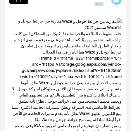
LV5
المنتجات
مقارنة بين خرائط جوجل و
عام
Waze14 سبتمبر 2021
المسابقات والاخبار
Lifestyle
توظيف الوسطاء
حلت تطبيقات الملاحة والخرائط عددًا كبيرًا من المشاكل التي كانت
تواجه المستخدمين يوميًا. كما ساعدتهم على معرفة مستوى الزحام
نقاشات المصورين
HUAWEI Mate Series
HUAWEI nova Series
واختيار الطرق المثالية لقضاء مشاويرهم اليومية. ولعل تطبيقيّ
خرائط جوجل و Waze هما الأبرز في هذا المجال.
<iframe id="iframe_926" frameborder="0"
HUAWEI P Series
src="https://storage.googleapis.com/vendo-
gcs.mmpww.com/jwplayer/index.html?r=91492565"
width="100%" style="max-width: 100%;"></iframe>
ويصعب الاختيار بين تطبيقيّ خرائط جوجل و Waze نظرًا لأنهما
متشابهان إلى حد بعيد. خصوصًا إن الاثنين مملوكان لشركة جوجل. إلا
HUAWEI MateBook Series
HUAWEI MateBook D Series
أن هناك اختلافات كثيرة بين التطبيقين بالرغم من تشابههم العام.
ويعتمد معظم المستخدمين على خرائط جوجل، نظرًا لأنه تطبيق
الخرائط الأساسي لدى الشركة ونظرًا لمميزاته الجانبية الكثيرة. بينما
HUAWEI MateView Series
HUAWEI MateBook X Series
يتبع الكثيرين تطبيق Waze نظرًا لأنه يقدم مميزات الخاصة هو الآخر.
اقرأ أيضًا: لماذا لم يتم دمج خرائط جوجل و Waze معًا
ويتميز التطبيقان بتوفرهم لجميع لنظامي أندرويد و iOS وفي معظم
العاب
سمات
موسيقى
تطبيقات