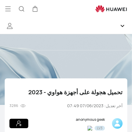
تحميل
هجولة
فتح
عربة
البحث
على
القائ
أجهزة
هواوي
-
المجتمع
2023
HUAWEI Health
EMUI
تحميل هجولة على أجهزة هواوي - 2023
HUAWEI Services
آخر تعديل: 07/06/2023 07:49
3286
معرض الصور
anonymous geek
فاعليات
LV3