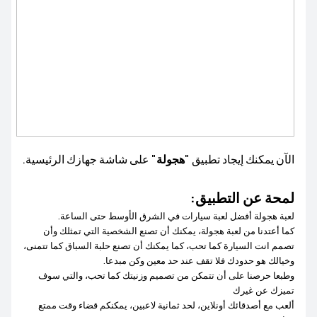
HUAWEI MatePad Series
HUAWEI MatePad T
HUAWEI MatePad Pro Series
HUAWEI WATCH FIT Series
HUAWEI WATCH GT Series
الآن يمكنك إيجاد تطبيق "
هجولة
" على شاشة جهازك الرئيسية.
HUAWEI WATCH Series
HUAWEI Band Series
لمحة عن التطبيق:
لعبة هجولة أفضل لعبة سيارات في الشرق الأوسط حتى الساعة.
كما أعتدنا من لعبة هجولة، يمكنك أن تصنع الشخصية التي تمثلك وأن
تصمم انت السيارة كما تحب، كما يمكنك أن تصنع حلبة السباق كما تتمنى،
وخيالك هو حدودك فلا تقف عند حد معين وكن مبدعا.
HUAWEI FreeBuds 5i
HUAWEI FreeBuds Series
وطبعا حرصنا على أن تتمكن من تصميم وزنيتك كما تحب، والتي سوف
تميزك عن غيرك
HUAWEI FreeBuds Pro
ألعب مع أصدقائك أونلاين، لحد ثمانية لاعبين، يمكنكم قضاء وقت ممتع