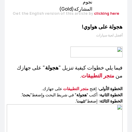
المنتجات
Get the English version of this article by
clicking here
هجولة على هواوي!
عام
المسابقات والاخبار
Lifestyle
توظيف الوسطاء
​أفضل لعبة سيارات
نقاشات المصورين
HUAWEI Mate Series
HUAWEI nova Series
HUAWEI P Series
فيما يلي خطوات كيفية تنزيل "
هجولة
" على جهازك
من
متجر التطبيقات
.
الخطوة الأولى:
إفتح
متجر التطبيقات
على جهازك.
HUAWEI MateBook Series
HUAWEI MateBook D Series
الخطوة الثانية:
أكتب "
هجولة
" في شريط البحث وإضغط"
بحث
".
الخطوة الثالثة:
إضغط"
تثبيت
".
HUAWEI MateView Series
HUAWEI MateBook X Series
العاب
سمات
موسيقى
تطبيقات