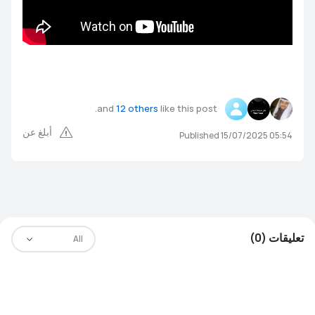
HUAWEI MatePad Series
HUAWEI MatePad T
HUAWEI MatePad Pro Series
and
12 others
like this post.
أبلغ عن
Published 15/07/2025 05:54
HUAWEI WATCH FIT Series
HUAWEI WATCH GT Series
HUAWEI WATCH Series
HUAWEI Band Series
تعليقات (0)
All
HUAWEI FreeBuds 5i
HUAWEI FreeBuds Series
HUAWEI FreeBuds Pro