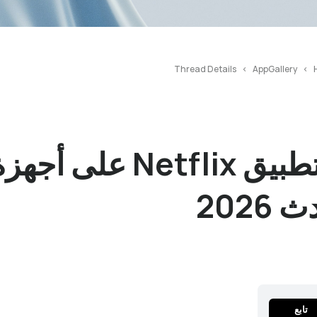
Thread Details
AppGallery
2026
تابع