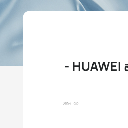
كيفية تحميل تطبيق Netflix على أجهزة HUAWEI -
3654