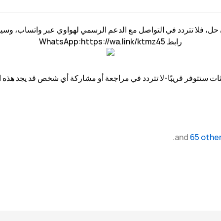
حل، فلا تتردد في التواصل مع الدعم الرسمي لهواوي عبر واتساب، وس
رابط WhatsApp:https://wa.link/ktmz45
ثات ستتوفر قريبًا-لا تتردد في مراجعة أو مشاركة أي شخص قد يجد هذه ا
and
65 othe