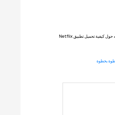
لقد استخدمت أجهزة هواوي لأكثر من عشر سنوات. في هذا المقال، سأشارك معكم كل ما تحتاجون لمعرفته حول كيفية تحميل تطبيق Netflix