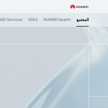
Netflix
على
أجهزة
المجتمع
HUAWEI Health
EMUI
WEI Services
HUAWEI
-
التحديث
الأحدث
2026