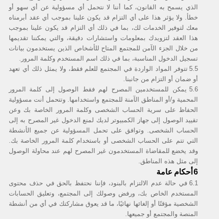
الذي يسمح به القانون، كما أننا لا نتحمل أي مسؤولية عن أي سهو أو
خطأ. ولا يؤثر هذا على أي التزام قد يكون علينا بموجب أي عقد أبرمناه
معك لتوفير الخدمات لك، بما في ذلك أي التزام قد يكون علينا بموجب
هذا العقد لتزويدك بمعلومات واستشارات دقيقة، والتي يمكننا تقديمها
من خلال الجزء الآمن للمجتمع المتاح للأشخاص الذين يستخدمون بيانات
تسجيل الدخول المناسبة، بما في ذلك اسم المستخدم وكلمة المرور.
5.5
تتوفر المواد الواردة في المجتمع للعلم فقط، ولا يمثل ذلك أي تعهد
أو ضمان أو التزام من جانبنا.
5.6
يمكن للمستخدمين المصرح لهم فقط الوصول إلى كلمة المرور
المحمية و/أو المناطق الآمنة للمجتمع واستخدامها. وتتحمل أنت مسؤولية
الحفاظ على سرية الحساب الشخصى وكلمة المرور الخاصة بك وعن
تقييد الوصول إلى جهاز الكمبيوتر لديك لمنع الدخول غير المصرح به إلى
الحساب الشخصى. وتوافق على تحمل المسؤولية عن جميع الأنشطة
التي تتم على الحساب الشخصى أو باستخدام كلمة المرور الخاصة بك.
وقد يخضع للمقاضاة المستخدمون غير المصرح لهم عند محاولة الوصول
إلى مثل هذه المناطق.
أحكام عامة
6
6.1
في حالة عدم الالتزام بالبنود، فإننا نحتفظ بالحق في حذف محتوى
المستخدم الخاص بك، ورفض وصولك إلى المجتمع، وتعليق الحسابات
الشخصية مؤقتًا أو إلغائها نهائيًا، ما قد يعوق مشاركتك في أي من أنشطة
المنصة والمجتمع أو جميعها.