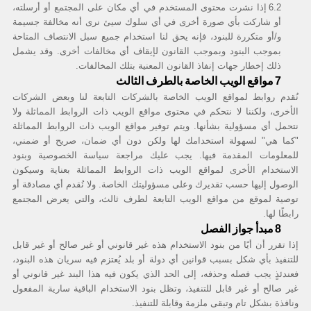
6.2
إذا نشرت محتوى المستخدم في أي مكان على المجتمع أو أرسلته،
أو شاركت بأي صورة أخرى في أي سلوك سيئ نرى أنه مخالفة جسيمة
و/أو متكررة للبنود، فإنه يحق لنا استخدام جميع سبل الانتصاف المتاحة
بموجب البنود وبموجب القانون لإيقاف أي مخالفات أخرى. وقد يشمل
ذلك إخطار جهات إنفاذ القانون المعنية بتلك المخالفات.
مواقع الويب الخاصة بالطرف الثالث
7
نُقدم روابط لمواقع الويب الخاصة بالشركات التابعة لنا وبعض الشركات
الأخرى، ولكننا لا نتحكم في محتوى مواقع الويب ذات الروابط المماثلة ولا
نتحمل أي مسؤولية بشأنها. ويتم توفير مواقع الويب ذات الروابط المماثلة
"كما هي" لسهولة استخدامك لها ولكن دون أي ضمان، صريح أو ضمني،
للمعلومات المقدمة فيها. يجب عليك مراجعة سياسة الخصوصية وبنود
الاستخدام الأخرى لمواقع الويب ذات الروابط المماثلة بعناية وسيكون
الوصول إليها حسب تقديرك وعلى مسؤوليتك الخاصة. ولا نُقدم أي مصادقة أو
توصية لموقع من مواقع الويب التابعة لطرف ثالث، والتي يعرض المجتمع
رابطًا لها.
مبدأ جواز الفصل
8
إذا تقرر أن أيًا من بنود الاستخدام هذه غير قانوني أو غير صالح أو غير قابل
للتنفيذ بأي شكل بسبب قوانين أي دولة أو بلد يُعتزم فيه سريان هذه البنود،
فعندئذٍ يجب فصله وحذفه، إلى الحد الذي يكون فيه هذا البند غير قانوني أو
غير صالح أو غير قابل للتنفيذ، وتظل بنود الاستخدام الباقية سارية المفعول
ونافذة بشكل تام وتبقى ملزمة وقابلة للتنفيذ.