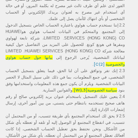
الفور لدى علم أي طرف ثالث غير مصرح له بكلمة المرور، أو في حالة
أي استخدام غير مصرح به لعنوان بريدك الإلكتروني أو الحساب
الشخصى أو بأي انتهاك للأمان يصل إلى علمك.
2.2
إننا نستخدم حساب هواوي باعتباره الحساب الخاص بتسجيل الدخول
إلى المجتمع. والمتحكم في البيانات لحساب هواوي هو
HUAWEI
SERVICES (HONG KONG) CO
.
LIMITED
، شركة تابعة لهواوي
ومقرها في هونغ كونغ. للحصول على المزيد من التفاصيل حول كيفية
معالجة شركة
HUAWEI SERVICES (HONG KONG) CO
.
LIMITED
لبياناتك الشخصية، يُرجى الرجوع إلى
بيانها حول حساب هواوي
[C(2]
والخصوصية
.
2.3
إنك تقر وتوافق على أن لنا الحق، فيما يتعلق بتسجيل الحساب
الشخصى، في جمع المعلومات، بما في ذلك على سبيل المثال لا الحصر
البيانات الشخصية. ويلزم أن يكون جمع هذه المعلومات واستخدامها وفق
سياسة الخصوصية
[W(L3]
بنود
والقوانين السارية.
2.4
يتعين عليك التسجيل باستخدام عنوان بريد إلكتروني صالح أو رقم
هاتف صحيح تستخدمه بانتظام حتى يتسنى، من بين أمور أخرى، إرسال
إشعارات الإدارة إليك.
2.5
لا يحق لك استخدام المجتمع بأي طريقة تتسبب، أو من المحتمل أن
تتسبب، في انقطاع المجتمع أو الوصول إليه أو تلفه أو تعطله بأي شكل
من الأشكال. ونحن نحتفظ بحق تعطيل الحساب الشخصى، إذا كانت
أفعالك تعطل المجتمع أو من المحتمل أن تعطله، بأي شكل من الأشكال،