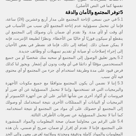
نفسها كما في النص الأصلي).
توفر المجتمع والأمان والدقة
5
5.1
في حين نسعى لإتاحة المجتمع على مدار أربع وعشرين (24) ساعة،
فإننا لن نتحمل مسؤولية عدم إتاحة المجتمع لأي سبب من الأسباب في
أي وقت أو لأي مدة. ولا نقدم أي ضمان بأن وصولك إلى المجتمع لن
ينقطع أو سيكون فوريًا أو خاليًا من الأخطاء. ونظرًا لطبيعة الإنترنت، فإنه
لا يمكن ضمان ذلك. إضافة إلى ذلك، فإننا قد نضطر في بعض الأحيان
إلى إجراء إصلاحات أو صيانة أو تقديم تسهيلات أو وظائف جديدة.
5.2
يجوز تعليق الوصول إلى المجتمع أو سحبه منك شخصيًا أو من جميع
المستخدمين مؤقتًا أو دائمًا في أي وقت ودون أي إشعار. ويجوز لنا كذلك
فرض قيود على مدة وطريقة استخدام أي جزء من المجتمع أو أي محتوى
فيه لأي سبب.
5.3
إننا لا نضمن أن يكون المجتمع متوافقًا مع جميع مكونات الأجهزة
والبرمجيات التي قد تستخدمها. وإننا لا نتحمل المسؤولية عن أي ضرر أو
فيروسات أو أكواد أخرى من شأنها التأثير على أي من أجهزة الكمبيوتر أو
البرمجيات أو البيانات أو الممتلكات الأخرى نتيجة استخدامك أو وصولك
إلى المجتمع أو حصولك على أي مواد من المجتمع أو نتيجة استخدامه.
كما أننا لا نتحمل المسؤولية عن تصرفات الأطراف الثالثة.
5.4
على الرغم من محاولتنا ضمان صحة المعلومات والمواد المنشورة
على المجتمع، فإننا لا نقدم أي إقرار أو ضمان، صريح أو ضمني، بأن هذه
المعلومات والمواد كاملة ودقيقة ومحدثة وملائمة لغرض معين وإلى الحد