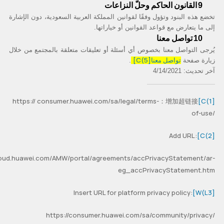
القانون الحاكم وحلّ النزاعات
9
تخضع هذه البنود وتؤول وفقًا لقوانين المملكة العربية السعودية، دون الإشارة
إلى ما يتعارض مع قواعد القوانين أو خياراتها.
تواصل معنا
10
يُرجى التواصل معنا بخصوص أي أسئلة أو تعليقات متعلقة بالمجتمع من خلال
تواصل معنا
[C(5]
زيارة صفحة
.
آخر تحديث:
4/14/2021
https:// consumer.huawei.com/sa/legal/terms-
增加超链接：
[C(1]
of-use/
Add URL:
[C(2]
cloud.huawei.com/AMW/portal/agreements/accPrivacyStatement/ar-
eg_accPrivacyStatement.htm
Insert URL for platform privacy policy:
[W(L3]
https://consumer.huawei.com/sa/community/privacy/