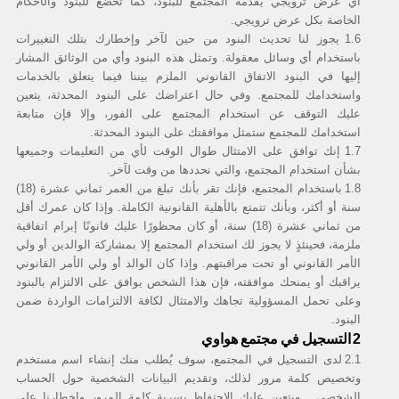
أي عرض ترويجي يقدمه المجتمع للبنود، كما تخضع للبنود والأحكام
الخاصة بكل عرض ترويجي.
HUAWEI MatePad Series
HUAWEI MatePad T
1.6
يجوز لنا تحديث البنود من حين لآخر وإخطارك بتلك التغييرات
باستخدام أي وسائل معقولة. وتمثل هذه البنود وأي من الوثائق المشار
إليها في البنود الاتفاق القانوني الملزم بيننا فيما يتعلق بالخدمات
HUAWEI MatePad Pro Series
واستخدامك للمجتمع. وفي حال اعتراضك على البنود المحدثة، يتعين
عليك التوقف عن استخدام المجتمع على الفور، وإلا فإن متابعة
استخدامك للمجتمع ستمثل موافقتك على البنود المحدثة.
1.7
إنك توافق على الامتثال طوال الوقت لأي من التعليمات وجميعها
بشأن استخدام المجتمع، والتي نحددها من وقت لآخر.
HUAWEI WATCH FIT Series
HUAWEI WATCH GT Series
1.8
باستخدام المجتمع، فإنك تقر بأنك تبلغ من العمر ثماني عشرة (18)
سنة أو أكثر، وبأنك تتمتع بالأهلية القانونية الكاملة. وإذا كان عمرك أقل
من ثماني عشرة (18) سنة، أو كان محظورًا عليك قانونًا إبرام اتفاقية
HUAWEI WATCH Series
HUAWEI Band Series
ملزمة، فحينئذٍ لا يجوز لك استخدام المجتمع إلا بمشاركة الوالدين أو ولي
الأمر القانوني أو تحت مراقبتهم. وإذا كان الوالد أو ولي الأمر القانوني
يراقبك أو يمنحك موافقته، فإن هذا الشخص يوافق على الالتزام بالبنود
وعلى تحمل المسؤولية تجاهك والامتثال لكافة الالتزامات الواردة ضمن
البنود.
HUAWEI FreeBuds 5i
HUAWEI FreeBuds Series
التسجيل في مجتمع هواوي
2
2.1
لدى التسجيل في المجتمع، سوف يُطلب منك إنشاء اسم مستخدم
وتخصيص كلمة مرور لذلك، وتقديم البيانات الشخصية حول الحساب
HUAWEI FreeBuds Pro
الشخصى . ويتعين عليك الاحتفاظ بسرية كلمة المرور وإخطارنا على