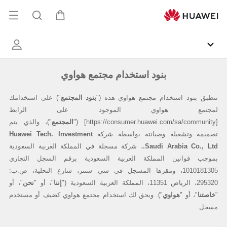
terms
فتح
عربة
البحث
القائ
المجتمع
بنود استخدام مجتمع هواوي
بنود المجتمع
تنطبق بنود استخدام مجتمع هواوي هذه ("
") على استخدامك
HUAWEI Health
لمجتمع هواوي الموجود على الرابط
المجتمع
[
https://consumer.huawei.com/sa/community
] ("
")، والذي يتم
EMUI
تصميمه وتشغيله وصيانته بواسطة شركة
Huawei Tech. Investment
Saudi Arabia Co., Ltd
.
، شركة مسجلة في المملكة العربية السعودية
HUAWEI Services
بموجب قوانين المملكة العربية السعودية برقم السجل التجاري
1010181305، ومقرها المسجل في سي سنتر، شارع التحلية، ص.ب:
إننا
نحن
295320، الرياض 11351، المملكة العربية السعودية ("
"، أو "
"، أو
معرض الصور
خاصتنا
هواوي
"
"، أو "
"). ويحق لك استخدام مجتمع هواوي كضيف أو مستخدم
مسجل.
فاعليات