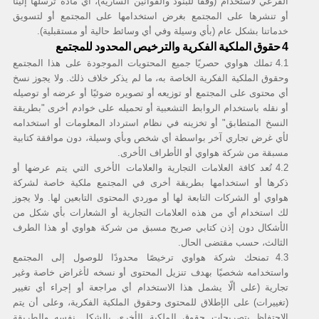
الفرعي لاستخدام (وفقًا للبنود والقوانين السارية)، أي مادة ترسلها إلينا
أو تنشرها على المجتمع بغرض استخدامها على المجتمع أو لتسويق
خدماتنا بشكل عام (بأي وسيلة وفي أي وسائط حالية أو مستقبلية).
حقوق الملكية الفكرية والترخيص المحدود للمجتمع
4
4.1
تملك هواوي حصريًا جميع المحتويات الموجودة على هذا المجتمع
وحقوق الملكية الفكرية الخاصة به، ما لم يذكر خلاف ذلك. ولا يجوز نسخ
أي محتوى على المجتمع أو توزيعه أو تصويره ضوئيًا أو عرضه أو توصيله
أو نقله باستخدام الروابط التشعبية أو تحميله على خوادم أخرى "بطريقة
النسخ المتطابق" أو تخزينه في نظام استرداد المعلومات أو استخدامه
لأي غرض تجاري آخر بواسطة أي شخص وبأي وسيلة، دون موافقة كتابية
مسبقة من شركة هواوي أو الأطراف الأخرى.
4.2
تُعد كافة العلامات التجارية والعلامات الأخرى التي يتم عرضها أو
ذكرها أو استخدامها بطريقة أخرى في المجتمع ملكية خاصة لشركة
هواوي أو الشركات التابعة لها أو موردي المحتوى التابعين لها. ولا يجوز
لك استخدام أي من هذه العلامات التجارية أو الشعارات بأي شكل من
الأشكال دون إذن كتابي صريح مسبق من شركة هواوي أو هذا الطرف
الثالث، حسب مقتضى الحال.
4.3
تمنحك شركة هواوي ترخيصًا محدودًا للوصول إلى المجتمع
واستخدامه شخصيًا بهدف تنزيل المحتوى أو نسخه لأغراض خاصة وغير
تجارية (على ألّا يشمل هذا الاستخدام أي مراجعة أو إجراء أي تغيير
(تغييرات) على الإطلاق للمحتوى وحقوق الملكية الفكرية، وعلى أن يتم
الاحتفاظ بتصريحات حقوق الملكية الأخرى بالشكل نفسه والطريقة