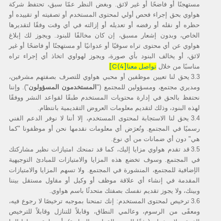
مستهجنًا أو فاضحًا أو غير لائق. وبغض النظر عمّا سبق، تحتفظ شركة
هواوي بحق إجراء فحص أولي لمحتوى المستخدم أو تصفيته أو تقييده أو
حظره أو نقله أو رفضه أو تعديله أو إزالته في أي وقت وفقًا لتقديرها
الخاص، وبدون إشعار مسبق، إن كان مخالفًا للبنود. ويجوز لك إبلاغ
هواوي عن أي محتوى تراه سوقيًا أو عدوانيًا أو مستهجنًا أو فاضحًا أو غير
لائق، أو يخالف البنود بأي صورة، ويجوز لهواوي اتخاذ أي إجراء تراه
تواصل معنا
[C(4]
مناسبًا من خلال
3.3
يحق لنا تعيين موظفين أو محبي هواوي للتصرف بصفتهم مشرفين،
المستخدمون المسؤولون
ومديري مجتمع، ومسؤولين للمجتمع ("
"). وإننا
نحتفظ بالحق في إدارة محتويات المستخدم طبقًا لقواعد النشر ووفقًا
لهذه البنود، وذلك لتقديم معلومات العروض التقديمية بانتظام.
3.4
يحق لنا الاستجابة لمحتوى المستخدم، إلا أننا لا نوفر الدعم الفني
رسميًا في المجتمع. وتُعرَض أي معلومات نقدمها نحن أو موظفونا "كما
هي" دون أي ضمانات من أي نوع.
3.5
قد تقدم هواوي مزايا إليك، كما قد تمنحك امتيازات نظير مشاركتك
في المجتمع. وسوف تخضع هذه المزايا والامتيازات للمبادئ التوجيهية
الإضافية للمجتمع، المنشورة في المجتمع. ولا تسهم المزايا والامتيازات
المقدمة في إنشاء أي علاقة موظف أو وكيل أو مقاول مستقل بيننا
وبينك، ولا يجوز تقديم نفسك بصفتك متحدثًا باسم هواوي.
3.6
ترخيص لمحتوى المستخدم: إنك تمنحنا بموجبه ترخيصًا لا رجوع فيه،
ومعفًى من الرسوم، وعالمي النطاق، وقابلاً للتنازل وقابلاً للترخيص