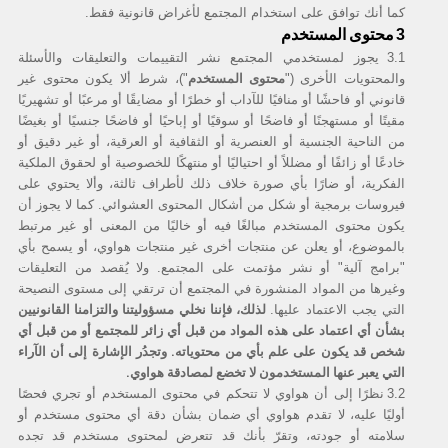
كما أنك توافق على استخدام المجتمع لأغراض قانونية فقط.
محتوى المستخدم
3
3.1
يجوز لمستخدمي المجتمع نشر التقييمات والتعليقات والأسئلة
محتوى المستخدم
والمحتويات الأخرى ("
")، شرط ألا يكون محتوى غير
قانوني أو فاحشًا أو منافيًا للآداب أو خطرًا أو مضايقًا أو مرعبًا أو تشهيريًا
مقيتًا أو مستهجنًا أو فاضحًا أو سوقيًا أو إباحيًا أو فاضحًا جنسيًا أو بغيضًا
من الناحية الجنسية أو العنصرية أو الثقافية أو العرقية، أو غير دقيق أو
خادعًا أو زائفًا أو مضللاً أو احتياليًا أو منتهكًا للخصوصية أو لحقوق الملكية
الفكرية، أو ضارًا بأي صورة خلاف ذلك لأطراف ثالثة، وألا يحتوي على
فيروسات برمجية أو شكل من أشكال المحتوى العشوائي. كما لا يجوز أن
يكون محتوى المستخدم مبالغًا فيه أو خاليًا من المعنى أو غير مرتبط
بالموضوع، أو يعلن عن منتجات أخرى غير منتجات هواوي، أو يسمح بأي
"برامج آلية" أو نشر مؤتمت على المجتمع. ولا يُقصد من التعليقات
وغيرها من المواد المنشورة في المجتمع أن ترتقي إلى مستوى النصيحة
لذلك، فإننا نخلي مسؤوليتنا والتزامنا القانونيين
التي يجب الاعتماد عليها.
بشأن أي اعتماد على هذه المواد من قبل أي زائر للمجتمع أو من قبل أي
شخص قد يكون على علم بأي من محتوياته. وتجدُر الإشارة إلى أن الآراء
التي يعبر عنها المستخدمون لا تخضع لمصادقة هواوي.
3.2
نظرًا إلى أن هواوي لا تتحكم في محتوى المستخدم أو تجري فحصًا
أوليًا عليه، لا تقدم هواوي أي ضمان بشأن دقة أي محتوى مستخدم أو
سلامته أو جودته، وتقرّ بأنك قد تتعرض لمحتوى مستخدم قد تجده