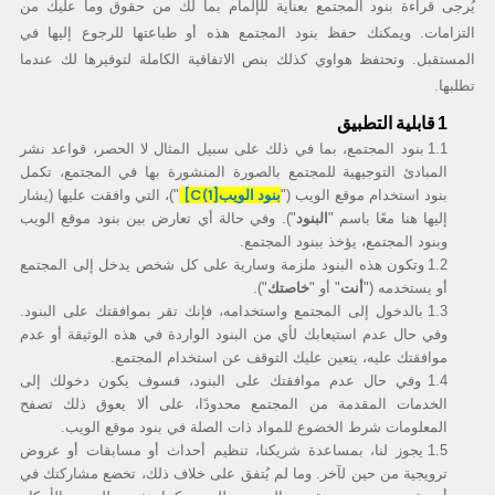
يُرجى قراءة بنود المجتمع بعناية للإلمام بما لك من حقوق وما عليك من
التزامات. ويمكنك حفظ بنود المجتمع هذه أو طباعتها للرجوع إليها في
المنتجات
المستقبل. وتحتفظ هواوي كذلك بنص الاتفاقية الكاملة لتوفيرها لك عندما
تطلبها.
عام
المسابقات والاخبار
Lifestyle
توظيف الوسطاء
قابلية التطبيق
1
1.1
بنود المجتمع، بما في ذلك على سبيل المثال لا الحصر، قواعد نشر
نقاشات المصورين
HUAWEI Mate Series
HUAWEI nova Series
المبادئ التوجيهية للمجتمع بالصورة المنشورة بها في المجتمع، تكمل
بنود الويب
[C(1]
بنود استخدام موقع الويب ("
")، التي وافقت عليها (يشار
البنود
إليها هنا معًا باسم "
"). وفي حالة أي تعارض بين بنود موقع الويب
HUAWEI P Series
وبنود المجتمع، يؤخذ ببنود المجتمع.
1.2
وتكون هذه البنود ملزمة وسارية على كل شخص يدخل إلى المجتمع
أنت
خاصتك
أو يستخدمه ("
" أو "
").
1.3
بالدخول إلى المجتمع واستخدامه، فإنك تقر بموافقتك على البنود.
وفي حال عدم استيعابك لأي من البنود الواردة في هذه الوثيقة أو عدم
HUAWEI MateBook Series
HUAWEI MateBook D Series
موافقتك عليه، يتعين عليك التوقف عن استخدام المجتمع.
1.4
وفي حال عدم موافقتك على البنود، فسوف يكون دخولك إلى
الخدمات المقدمة من المجتمع محدودًا، على ألا يعوق ذلك تصفح
HUAWEI MateView Series
HUAWEI MateBook X Series
المعلومات شرط الخضوع للمواد ذات الصلة في بنود موقع الويب.
1.5
يجوز لنا، بمساعدة شريكنا، تنظيم أحداث أو مسابقات أو عروض
العاب
سمات
موسيقى
تطبيقات
ترويجية من حين لآخر. وما لم يُتفق على خلاف ذلك، تخضع مشاركتك في