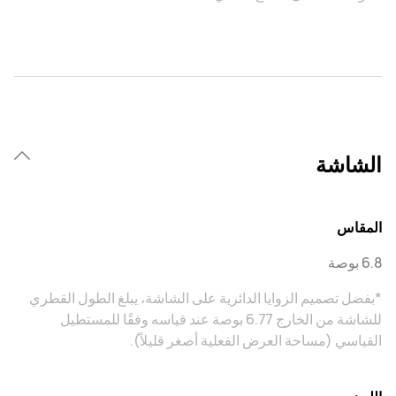
الشاشة
المقاس
6.8 بوصة
*بفضل تصميم الزوايا الدائرية على الشاشة، يبلغ الطول القطري
للشاشة من الخارج 6.77 بوصة عند قياسه وفقًا للمستطيل
القياسي (مساحة العرض الفعلية أصغر قليلاً).