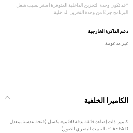
*قد تكون وحدة التخزين الداخلية المتوفرة أصغر بسبب شغل
البرنامج جزءًا من وحدة التخزين الداخلية.
دعم الذاكرة الخارجية
غير مدعومة
الكاميرا الخلفية
كاميرا ذات إضاءة فائقة بدقة 50 ميغابكسل (فتحة عدسة بمعدل
F1.4~F4.0، التثبيت البصري للصور)