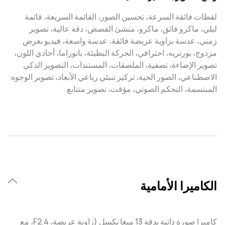
لقطات فائقة السرعة، تحسين الصور، القائمة السريعة، قائمة
ليلي، ماكرو فائق، ماكرو، منشئ القصص، دقة عالية، تصوير
زمني، عدسة بزاوية عريضة فائقة، عدسة واسعة، فيديو بعرض
مزدوج، بورتريه، احترافي، الحركة البطيئة، بانوراما، أحادي اللون،
تصوير الإضاءة، تصفية، الملصقات، المستندات، التصوير الذكي
الاصطناعي، الصور الحية، تركيز تنبئي رباعي الأبعاد، تصوير الوجوه
المبتسمة، التحكم الصوتي، مؤقت، تصوير متتابع
الكاميرا الأمامية
كاميرا صورة ذاتية بدقة 13 ميغا بكسل (زاوية عريضة، F2.4، مع