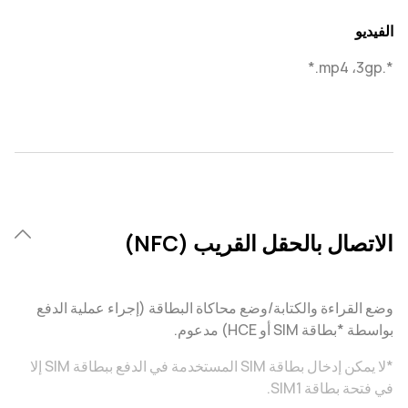
الفيديو
*.3gp، ‏‎*.mp4
الاتصال بالحقل القريب (NFC)
وضع القراءة والكتابة/وضع محاكاة البطاقة (إجراء عملية الدفع
بواسطة *بطاقة SIM أو HCE) مدعوم.
*لا يمكن إدخال بطاقة SIM المستخدمة في الدفع ببطاقة SIM إلا
في فتحة بطاقة SIM1.