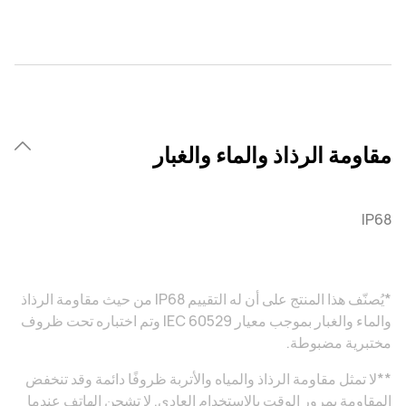
مقاومة الرذاذ والماء والغبار
IP68
*يُصنّف هذا المنتج على أن له التقييم IP68 من حيث مقاومة الرذاذ
والماء والغبار بموجب معيار IEC 60529 وتم اختباره تحت ظروف
مختبرية مضبوطة.
**لا تمثل مقاومة الرذاذ والمياه والأتربة ظروفًا دائمة وقد تنخفض
المقاومة بمرور الوقت بالاستخدام العادي. لا تشحن الهاتف عندما