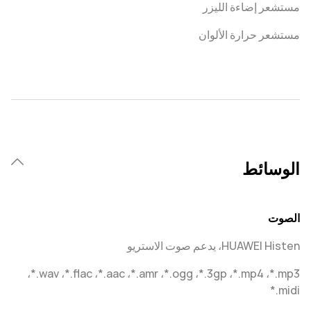
مستشعر إضاءة الليزر
مستشعر حرارة الألوان
الوسائط
الصوت
HUAWEI Histen، يدعم صوت الاستريو
‎*.mp3‏، ‎*.mp4‏، ‎*.3gp‏، ‎*.ogg‏، ‎*.amr،‏ ‎*.aac،‏ ‎*.flac،‏ ‎*.wav‏،
‎*.midi