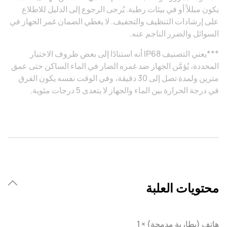
يكون مبللاً أو في بيئات رطبة. يُرجى الرجوع إلى الدليل للاطلاع
على إرشادات التنظيف والتجفيف. لا يغطي الضمان غمر الجهاز في
السوائل والضرر الناجم عنه.
***يعني التصنيف IP68 أنه استنادًا إلى بعض ظروف الاختبار
المحددة، يُؤمَّن الجهاز ضد غمره الضار في الماء الساكن حتى عمق
مترين ولمدة تصل إلى 30 دقيقة، وفي الوقت نفسه يكون الفرق
في درجة الحرارة بين الماء والجهاز لا يتعدى 5 درجات مئوية.
محتويات العلبة
هاتف (بطارية مدمجة) × 1