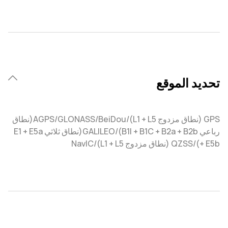
تحديد الموقع
GPS (نطاق مزدوج L1 + L5)/AGPS/GLONASS/BeiDou(نطاق
رباعي B1I + B1C + B2a + B2b)/GALILEO(نطاق ثلاثي E1 + E5a
+ E5b)/QZSS (نطاق مزدوج L1 + L5)/NavIC