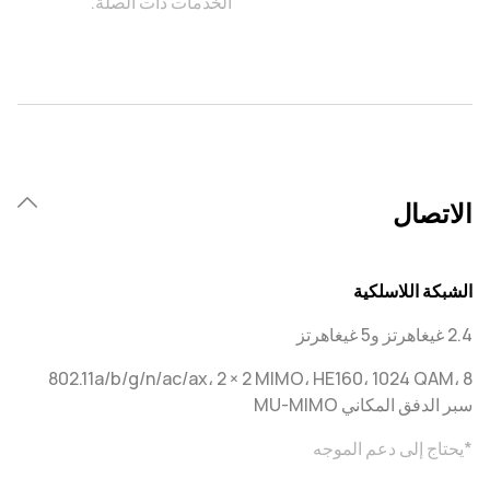
الخدمات ذات الصلة.
الاتصال
الشبكة اللاسلكية
2.4 غيغاهرتز و5 غيغاهرتز
802.11a/b/g/n/ac/ax، 2 × 2 MIMO، HE160، 1024 QAM، 8
سبر الدفق المكاني MU-MIMO
*يحتاج إلى دعم الموجه