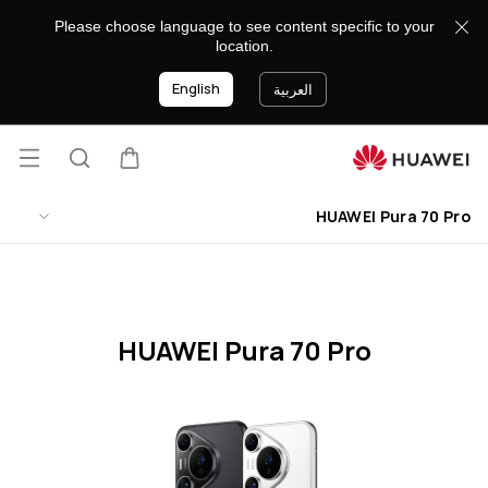
HUAWEI
Please choose language to see content specific to your
Pura
location.
70
English
Pro
العربية
Specification
فتح
عربة
البحث
lose
القائ
HUAWEI Pura 70 Pro
HUAWEI Pura 70 Pro