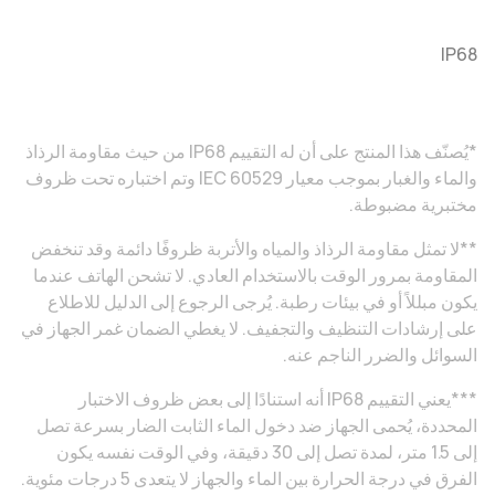
IP68
*يُصنّف هذا المنتج على أن له التقييم IP68 من حيث مقاومة الرذاذ
والماء والغبار بموجب معيار IEC 60529 وتم اختباره تحت ظروف
مختبرية مضبوطة.
**لا تمثل مقاومة الرذاذ والمياه والأتربة ظروفًا دائمة وقد تنخفض
المقاومة بمرور الوقت بالاستخدام العادي. لا تشحن الهاتف عندما
يكون مبللاً أو في بيئات رطبة. يُرجى الرجوع إلى الدليل للاطلاع
على إرشادات التنظيف والتجفيف. لا يغطي الضمان غمر الجهاز في
السوائل والضرر الناجم عنه.
***يعني التقييم IP68 أنه استنادًا إلى بعض ظروف الاختبار
المحددة، يُحمى الجهاز ضد دخول الماء الثابت الضار بسرعة تصل
إلى 1.5 متر، لمدة تصل إلى 30 دقيقة، وفي الوقت نفسه يكون
الفرق في درجة الحرارة بين الماء والجهاز لا يتعدى 5 درجات مئوية.