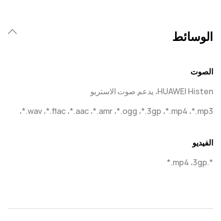
الوسائط
الصوت
HUAWEI Histen، يدعم صوت الاستريو
‎*.mp3‏، ‎*.mp4‏، ‎*.3gp‏، ‎*.ogg‏، ‎*.amr،‏ ‎*.aac،‏ ‎*.flac،‏ ‎*.wav‏، ‎
الفيديو
*.3gp، ‏‎*.mp4