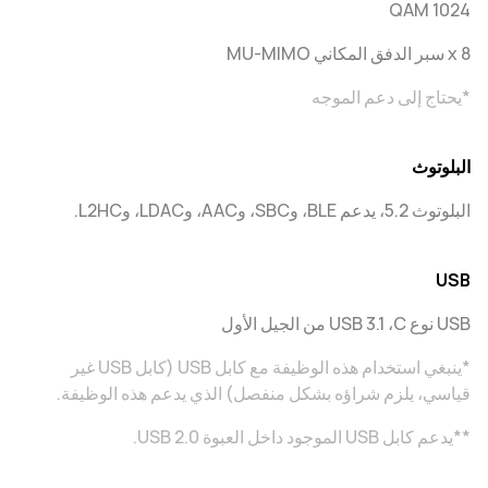
1024 QAM
8 x سبر الدفق المكاني MU-MIMO
*يحتاج إلى دعم الموجه
البلوتوث
البلوتوث 5.2، يدعم BLE، وSBC، وAAC، وLDAC، وL2HC.
USB
USB نوع C، ‏USB 3.1 من الجيل الأول
*ينبغي استخدام هذه الوظيفة مع كابل USB (كابل USB غير
قياسي، يلزم شراؤه بشكل منفصل) الذي يدعم هذه الوظيفة.
**يدعم كابل USB الموجود داخل العبوة USB 2.0.