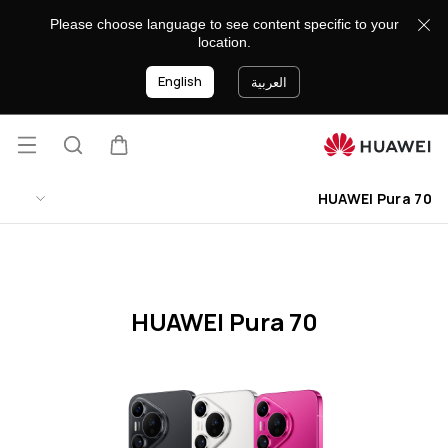
HUAWEI
Please choose language to see content specific to your
Pura
location.
70
English
Specification
العربية
فتح
عربة
البحث
lose
القائ
HUAWEI Pura 70
HUAWEI Pura 70