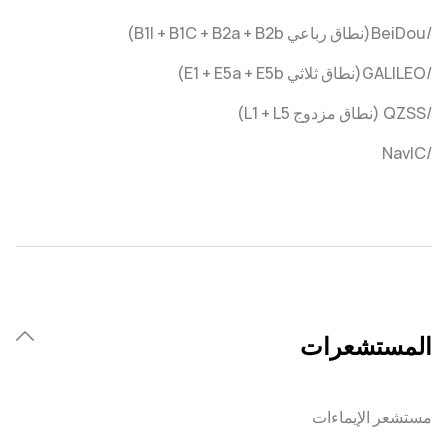
/BeiDou(نطاق رباعي B1I + B1C + B2a + B2b)
/GALILEO(نطاق ثلاثي E1 + E5a + E5b)
/QZSS (نطاق مزدوج L1 + L5)
/NavIC
المستشعرات
مستشعر الإيماءات