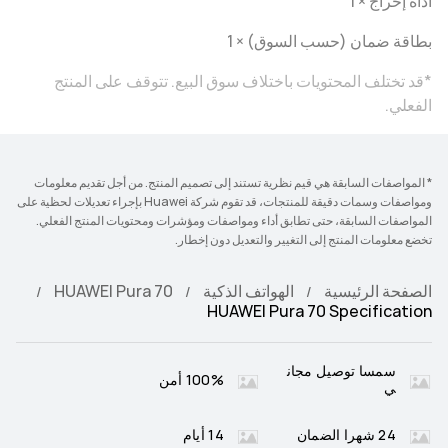
أداة إخراج × 1
بطاقة ضمان (حسب السوق) × 1
*قد تختلف المحتويات باختلاف سوق البيع. تتوقف على المنتج
الفعلي.
* المواصفات السابقة هي قيم نظرية تستند إلى تصميم المنتج. من أجل تقديم معلومات
ومواصفات وسمات دقيقة للمنتجات، قد تقوم شركة Huawei بإجراء تعديلات لحظية على
المواصفات السابقة، حتى تطابق أداء ومواصفات ومؤشرات ومحتويات المنتج الفعلي.
تخضع معلومات المنتج إلى التغيير والتعديل دون إخطار.
الصفحة الرئيسية
الهواتف الذكية
HUAWEI Pura 70
HUAWEI Pura 70 Specification
سمسا توصيل مجان
100% أمن
ي
24 شهرا الضمان
14 أيام