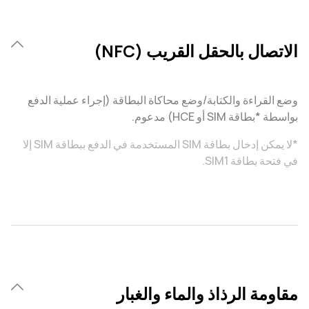
الاتصال بالحقل القريب (NFC)
وضع القراءة والكتابة/وضع محاكاة البطاقة (إجراء عملية الدفع
بواسطة *بطاقة SIM أو HCE) مدعوم.
*لا يمكن إدخال بطاقة SIM المستخدمة في الدفع ببطاقة SIM إلا
في فتحة بطاقة SIM1.
مقاومة الرذاذ والماء والغبار