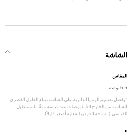
الشاشة
المقاس
6.6 بوصة
*بفضل تصميم الزوايا الدائرية على الشاشة، يبلغ الطول القطري
للشاشة من الخارج 6.58 بوصات عند قياسه وفقًا للمستطيل
القياسي (مساحة العرض الفعلية أصغر قليلاً).