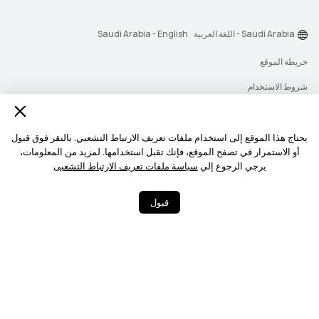
Saudi Arabia - اللغة العربية
Saudi Arabia - English
خريطة الموقع
شروط الاستخدام
بيان الخصوصية
الكوكيز
يحتاج هذا الموقع إلى استخدام ملفات تعريف الارتباط التشعبي. بالنقر فوق قبول
أو الاستمرار في تصفح الموقع، فإنك تقبل استخدامها. لمزيد من المعلومات،
سياسة رسائل الإشعارات
يرجي الرجوع إلي
سياسة ملفات تعريف الارتباط التشعبى
حقوق النشر © 2026-1998 شركة أجهزة هواوي المحدودة. جميع الحقوق محفوظة.
قبول