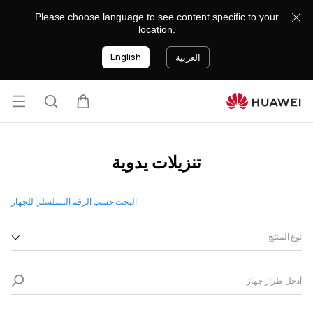
دليل
Please choose language to see content specific to your
هواوي
location.
English
العربية
فتح
عربة
البحث
القائ
تنزيلات يدوية
البحث حسب الرقم التسلسلي للجهاز
نوع المنتج