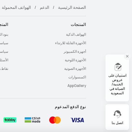
الصفحة الرئيسية
الدعم
الهواتف المحمولة
المنتجات
المتج
الهواتف الذكية
بنود ا
الأجهزة القابلة للارتداء
سياسة
أجهزة الكمبيوتر
سياسة 
الأجهزة اللوحية
الأسئل
الأجهزة الصوتية
نقاط 
استبيان على
اكسسوارات
عروض
الخدمة/
AppGallery
الصيانة في
السعودية
نوع الدفع المدعوم
اتصل بنا