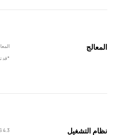
المعالج
المعالج T92 B
*قد ت
نظام التشغيل
 4.3