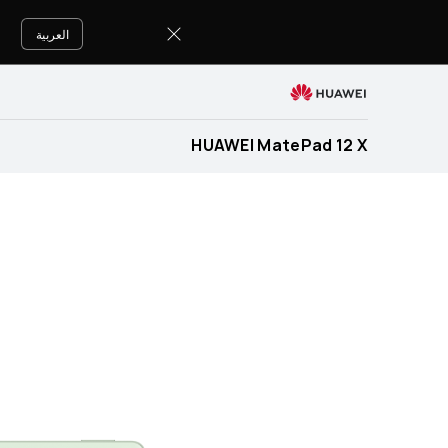
HUAWEI
MatePad
العربية
12
X
Specification
HUAWEI MatePad 12 X