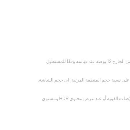
*بفضل تصميم الزوايا المستديرة على الشاشة، يبلغ الطول القطري للشاشة من الخارج 12 بوصة عند قياسه وفقًا للمستطيل
 على نسبة حجم المنطقة المرئية إلى حجم الشاشة.
***القيمة النموذجية. يمكن أن تصل ذروة سطوع الشاشة إلى 1000 نِت في الإضاءة القوية أو عند عرض محتوى HDR ومستوى