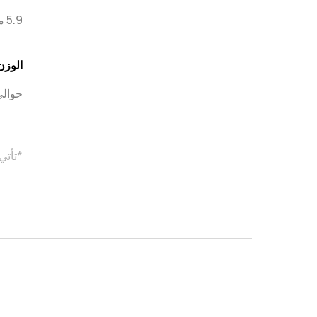
5.9 ملم
الوزن
حوالي 555 جم (شاملاً ال
*تأتي