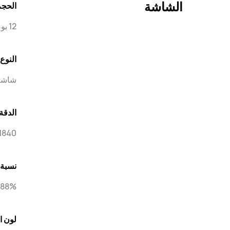
الشاشة
الحج
12 بوصة*
النوع
شاشة PaperMatte من هواوي
الدقة
1840 × 2800 × 280 بكسل لكل بو
نسبة 
88%**
لون ا