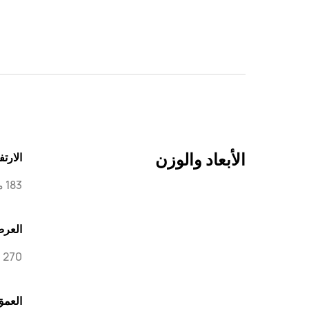
الأبعاد والوزن
الارتف
183 ملم
العر
270 ملم
العمق