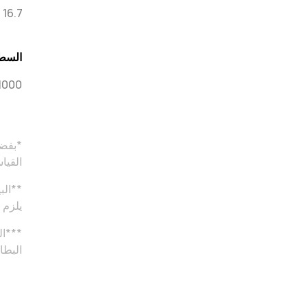
16.7 مليون لون، مجموعة ألوان واسعة P3
السط
1000 نِت**
القيا
**الب
يلزم 
البطاري