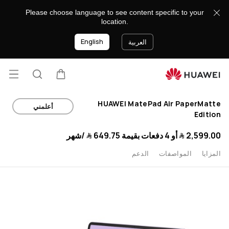
اشترِ
Please choose language to see content specific to your
location.
HUAWEI
English
العربية
MatePad
فتح ا
Air
عربة
البحث
PaperMatte
HUAWEI MatePad Air PaperMatte
أعلمني
Edition
-
2,599.00 ﷼
أو 4 دفعات بقيمة
649.75 ﷼
/شهر
هواوي
المزايا
المواصفات
الدعم
السعودية