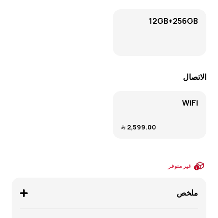
12GB+256GB
الاتصال
WiFi
2,599.00 ﷼
غير متوفر
ملخص