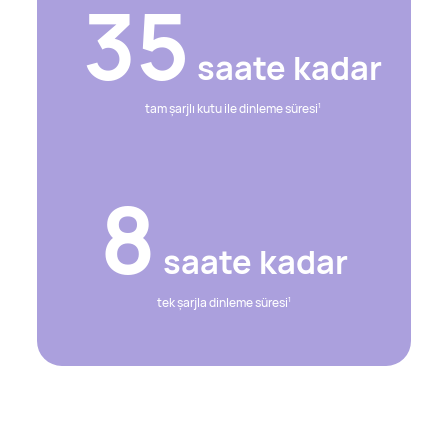
35
saate kadar
tam şarjlı kutu ile dinleme süresi
1
8
saate kadar
tek şarjla dinleme süresi
1