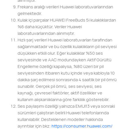
Frekans aralığı verileri Huawei laboratuvarlarından
gelmektedir.
Kulak içi parçalar HUAWEI FreeBuds 5i kulaklıklardan
%6 daha küçüktür. Veriler Huawei
laboratuvarlarından alınmıştır.
Hızlı şarj verileri Huawei laboratuvarları tarafından
sağlanmaktadır ve bu özellik kulaklıkların pil seviyesi
düşükken etkili olur. Eğer kulaklıklar %50 ses
seviyesinde ve AAC modundayken Aktif Gürültü
Engelleme özelliği kapalıysa, %80 üzeri bir pil
seviyesinden itibaren kutu içinde veya kabloyla 10
dakika şarj edilmesi sonrasında 4 saatlik bir pil ömrü
sunabilir. Gerçek pil ömrü, ses seviyesi, ses
kaynağı, çevresel faktörler, aktif özellikler ve
kullanım alışkanlıklarına göre farklılık gösterebilir.
Ses paylaşımı özelliği yalnızca EMUI13 veya sonraki
sürümleri çalıştıran belirli Huawei telefonlarında
kullanılabilir. Desteklenen modeller hakkında
ayrıntılar için bkz:
https://
consumer.huawei.com/