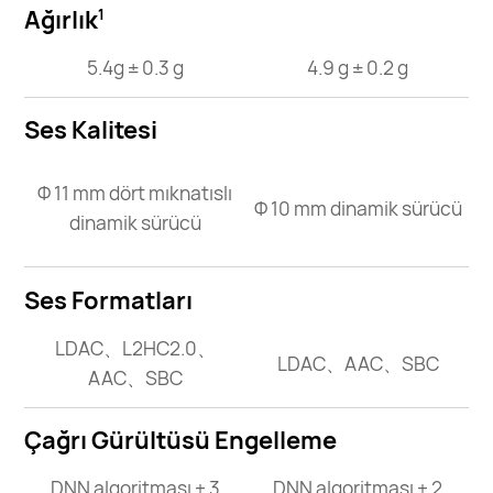
Ağırlık
1
5.4g ± 0.3 g
4.9 g ± 0.2 g
Ses Kalitesi
Φ 11 mm dört mıknatıslı
Φ 10 mm dinamik sürücü
dinamik sürücü
Ses Formatları
LDAC、L2HC2.0、
LDAC、AAC、SBC
AAC、SBC
Çağrı Gürültüsü Engelleme
DNN algoritması + 3
DNN algoritması + 2