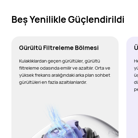
Beş Yenilikle Güçlendirildi
Gürültü Filtreleme Bölmesi
Ü
Kulaklıklardan geçen gürültüler, gürültü
H
filtreleme odasında emilir ve azaltılır. Orta ve
y
yüksek frekans aralığındaki arka plan sohbet
ü
gürültüleri en fazla azaltılanlardır.
d
p