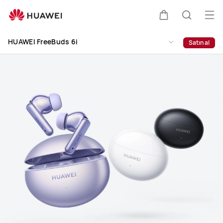
HUAWEI
FreeBuds
Me
Sepeti
Araştır
6i
aç
Clo
HUAWEI FreeBuds 6i
Satın al