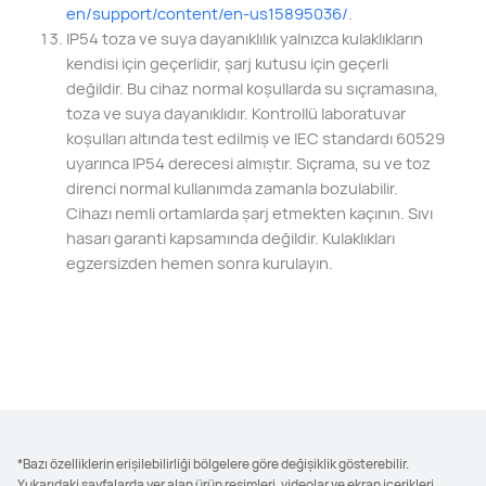
en/support/content
/en-us15895036/
.
IP54 toza ve suya dayanıklılık yalnızca kulaklıkların
kendisi için geçerlidir, şarj kutusu için geçerli
değildir. Bu cihaz normal koşullarda su sıçramasına,
toza ve suya dayanıklıdır. Kontrollü laboratuvar
koşulları altında test edilmiş ve IEC standardı 60529
uyarınca IP54 derecesi almıştır. Sıçrama, su ve toz
direnci normal kullanımda zamanla bozulabilir.
Cihazı nemli ortamlarda şarj etmekten kaçının. Sıvı
hasarı garanti kapsamında değildir. Kulaklıkları
egzersizden hemen sonra kurulayın.
*Bazı özelliklerin erişilebilirliği bölgelere göre değişiklik gösterebilir.
Yukarıdaki sayfalarda yer alan ürün resimleri, videolar ve ekran içerikleri