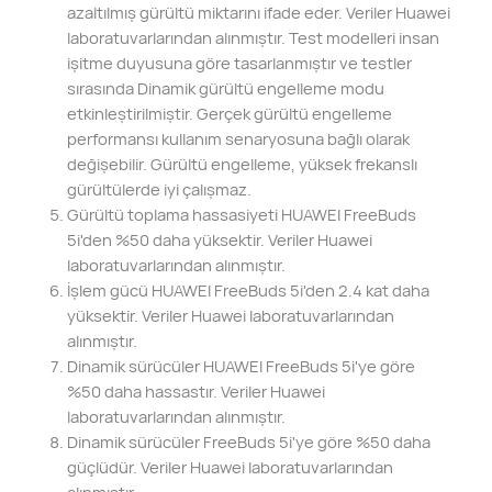
azaltılmış gürültü miktarını ifade eder. Veriler Huawei
laboratuvarlarından alınmıştır. Test modelleri insan
işitme duyusuna göre tasarlanmıştır ve testler
sırasında Dinamik gürültü engelleme modu
etkinleştirilmiştir. Gerçek gürültü engelleme
performansı kullanım senaryosuna bağlı olarak
değişebilir. Gürültü engelleme, yüksek frekanslı
gürültülerde iyi çalışmaz.
Gürültü toplama hassasiyeti HUAWEI FreeBuds
5i'den %50 daha yüksektir. Veriler Huawei
laboratuvarlarından alınmıştır.
İşlem gücü HUAWEI FreeBuds 5i'den 2.4 kat daha
yüksektir. Veriler Huawei laboratuvarlarından
alınmıştır.
Dinamik sürücüler HUAWEI FreeBuds 5i'ye göre
%50 daha hassastır. Veriler Huawei
laboratuvarlarından alınmıştır.
Dinamik sürücüler FreeBuds 5i'ye göre %50 daha
güçlüdür. Veriler Huawei laboratuvarlarından
alınmıştır.