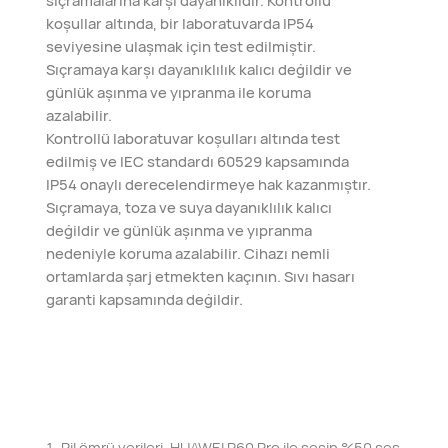
sıçramalarına karşı dayanıklıdır. Kontrollü
koşullar altında, bir laboratuvarda IP54
seviyesine ulaşmak için test edilmiştir.
Sıçramaya karşı dayanıklılık kalıcı değildir ve
günlük aşınma ve yıpranma ile koruma
azalabilir.
Kontrollü laboratuvar koşulları altında test
edilmiş ve IEC standardı 60529 kapsamında
IP54 onaylı derecelendirmeye hak kazanmıştır.
Sıçramaya, toza ve suya dayanıklılık kalıcı
değildir ve günlük aşınma ve yıpranma
nedeniyle koruma azalabilir. Cihazı nemli
ortamlarda şarj etmekten kaçının. Sıvı hasarı
garanti kapsamında değildir.
Pil ömrü verileri, HUAWEI P60 Pro ile sesin %50 ses