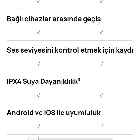
√
√
Bağlı cihazlar arasında geçiş
√
√
Ses seviyesini kontrol etmek için kaydır
√
√
IPX4 Suya Dayanıklılık
3
√
√
Android ve iOS ile uyumluluk
√
√