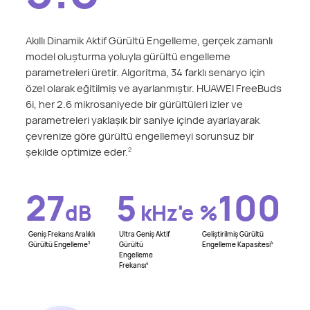
Akıllı Dinamik Aktif Gürültü Engelleme, gerçek zamanlı
model oluşturma yoluyla gürültü engelleme
parametreleri üretir. Algoritma, 34 farklı senaryo için
özel olarak eğitilmiş ve ayarlanmıştır. HUAWEI FreeBuds
6i, her 2.6 mikrosaniyede bir gürültüleri izler ve
parametreleri yaklaşık bir saniye içinde ayarlayarak
çevrenize göre gürültü engellemeyi sorunsuz bir
şekilde optimize eder.
2
27
5
100
dB
kHz'e
%
Geniş Frekans Aralıklı
Ultra Geniş Aktif
Geliştirilmiş Gürültü
Gürültü Engelleme
Gürültü
Engelleme Kapasitesi
3
4
Engelleme
Frekansı
4