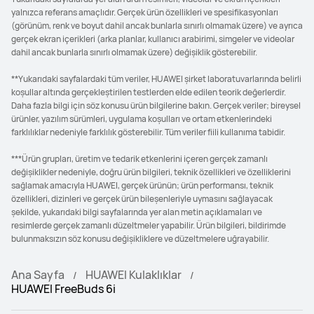
yalnızca referans amaçlıdır. Gerçek ürün özellikleri ve spesifikasyonları
(görünüm, renk ve boyut dahil ancak bunlarla sınırlı olmamak üzere) ve ayrıca
gerçek ekran içerikleri (arka planlar, kullanıcı arabirimi, simgeler ve videolar
dahil ancak bunlarla sınırlı olmamak üzere) değişiklik gösterebilir.
**Yukarıdaki sayfalardaki tüm veriler, HUAWEI şirket laboratuvarlarında belirli
koşullar altında gerçekleştirilen testlerden elde edilen teorik değerlerdir.
Daha fazla bilgi için söz konusu ürün bilgilerine bakın. Gerçek veriler; bireysel
ürünler, yazılım sürümleri, uygulama koşulları ve ortam etkenlerindeki
farklılıklar nedeniyle farklılık gösterebilir. Tüm veriler fiili kullanıma tabidir.
***Ürün grupları, üretim ve tedarik etkenlerini içeren gerçek zamanlı
değişiklikler nedeniyle, doğru ürün bilgileri, teknik özellikleri ve özelliklerini
sağlamak amacıyla HUAWEI, gerçek ürünün; ürün performansı, teknik
özellikleri, dizinleri ve gerçek ürün bileşenleriyle uymasını sağlayacak
şekilde, yukarıdaki bilgi sayfalarında yer alan metin açıklamaları ve
resimlerde gerçek zamanlı düzeltmeler yapabilir. Ürün bilgileri, bildirimde
bulunmaksızın söz konusu değişikliklere ve düzeltmelere uğrayabilir.
Ana Sayfa
HUAWEI Kulaklıklar
HUAWEI FreeBuds 6i