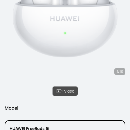
1/10
Video
Model
HUAWEI FreeBuds 6i