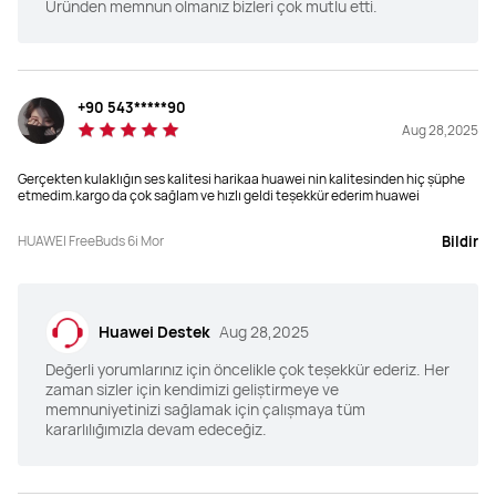
Uyarlanabilir ses eşitleme (EQ)
Uyarlanabilir ses eşitleme (EQ)
Üründen memnun olmanız bizleri çok mutlu etti.
Üçlü uyarlanabilir optimizasyon
Üçlü uyarlanabilir optimizasyon
Ekolayzer
Ekolayzer
+90 543*****90
Evet
Evet
Aug 28,2025
ANC
ANC
Gerçekten kulaklığın ses kalitesi harikaa huawei nin kalitesinden hiç şüphe
FB Pro 2_x27;ye göre %50_x27;ye 
3 mikrofonlu ses alıcı, 3 eğrili 
etmedim.kargo da çok sağlam ve hızlı geldi teşekkür ederim huawei
kadar daha fazla Aktif Gürültü 
dinamik ayar
Engelleme
HUAWEI FreeBuds 6i Mor
Bildir
Çevresel Farkındalık
Çevresel Farkındalık
Evet
Hayır
Huawei Destek
Aug 28,2025
Değerli yorumlarınız için öncelikle çok teşekkür ederiz. Her
Çağrı Gürültüsü Engelleme
Çağrı Gürültüsü Engelleme
zaman sizler için kendimizi geliştirmeye ve
3 mikrofon +VPU+ DNN
3 mikrofon + DNN
memnuniyetinizi sağlamak için çalışmaya tüm
kararlılığımızla devam edeceğiz.
Cihaz Bağlantısı
Cihaz Bağlantısı
Eşsiz Çift Cihaz Bağlantısı
Eşsiz Çift Cihaz Bağlantısı