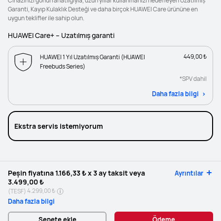
Cihazınızı gönül rahatlığıyla, uzun yıllar kullanmanızı hedefleyen Uzatılmış
Garanti, Kayıp Kulaklık Desteği ve daha birçok HUAWEI Care ürününe en
uygun teklifler ile sahip olun.
HUAWEI Care+ – Uzatılmış garanti
449,00 ₺
HUAWEI 1 Yıl Uzatılmış Garanti (HUAWEI
Freebuds Series)
*SPV dahil
Daha fazla bilgi
Ekstra servis istemiyorum
Peşin fiyatına
1.166,33 ₺
x 3 ay taksit veya
Ayrıntılar
3.499,00 ₺
4.299,00 ₺
(TESF)
Daha fazla bilgi
Sepete ekle
Ödeme