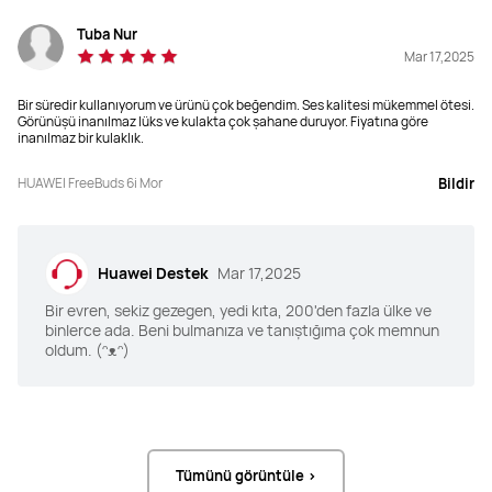
Tuba Nur
Pil Kapasitesi
Pil Kapasitesi
Mar 17,2025
ANC kapalı:

ANC kapalı:

Tek şarjla 6,5 saat

Tek şarjla 5 saat

Şarj kutusu ile 31 saat

Şarj kutusu ile 30 saat

Bir süredir kullanıyorum ve ürünü çok beğendim. Ses kalitesi mükemmel ötesi.
ANC açık:

ANC açık:

Görünüşü inanılmaz lüks ve kulakta çok şahane duruyor. Fiyatına göre
Tek şarjla 4,5 saat

Tek şarjla 3,5 saat

inanılmaz bir kulaklık.
Şarj kutusu ile 22 saat
Şarj kutusu ile 20 saat
HUAWEI FreeBuds 6i Mor
Bildir
Kontroller
Kontroller
Dokunsal kontrol: bir kez / iki kez / üç 
Dokunma kontrolü: iki kez / üç kez

kez / uzun dokunma

Basın kontrolü: uzun basış

Kaydırma kontrolü: yukarı / aşağı
Kaydırma kontrolü: yukarı / aşağı
Huawei Destek
Mar 17,2025
Bir evren, sekiz gezegen, yedi kıta, 200'den fazla ülke ve
Su Sıçramasına, Suya ve Toza 
Su Sıçramasına, Suya ve Toza 
binlerce ada. Beni bulmanıza ve tanıştığıma çok memnun
Dayanıklı
Dayanıklı
oldum. (ᵔᴥᵔ)
IP54
IP54
Tümünü görüntüle >