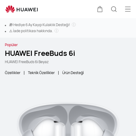
Men
Sepeti
Araştır
🎁 Hediye 6 Ay Kayıp Kulaklık Desteği!
⚠️ İade politikası hakkında.
Popüler
HUAWEI FreeBuds 6i
HUAWEI FreeBuds 6i Beyaz
Özellikler
Tekni̇k Özelli̇kler
Ürün Desteği̇