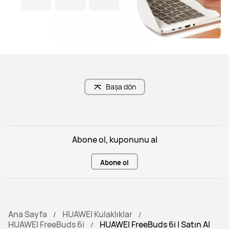
Başa dön
Abone ol, kuponunu al
Abone ol
Ana Sayfa
HUAWEI Kulaklıklar
HUAWEI FreeBuds 6i
HUAWEI FreeBuds 6i | Satın Al