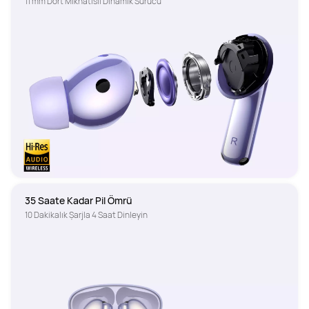
11 mm Dört Mıknatıslı Dinamik Sürücü
35 Saate Kadar Pil Ömrü
10 Dakikalık Şarjla 4 Saat Dinleyin