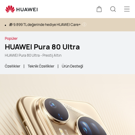
Men
Sepeti
Araştır
🎁 9.899 TL değerinde hediye HUAWEI Care+
Popüler
HUAWEI Pura 80 Ultra
HUAWEI Pura 80 Ultra - Prestij Altın
Özellikler
Tekni̇k Özelli̇kler
Ürün Desteği̇