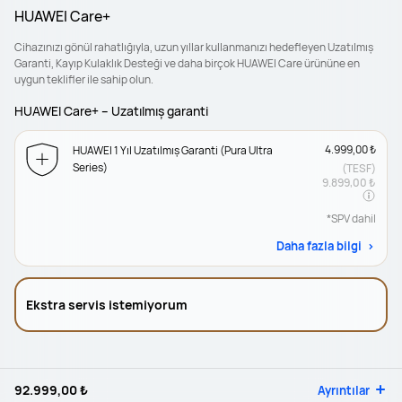
HUAWEI Care+
Cihazınızı gönül rahatlığıyla, uzun yıllar kullanmanızı hedefleyen Uzatılmış
Garanti, Kayıp Kulaklık Desteği ve daha birçok HUAWEI Care ürününe en
uygun teklifler ile sahip olun.
HUAWEI Care+ – Uzatılmış garanti
4.999,00 ₺
HUAWEI 1 Yıl Uzatılmış Garanti (Pura Ultra
Series)
(TESF)
9.899,00 ₺
*SPV dahil
Daha fazla bilgi
Ekstra servis istemiyorum
92.999,00 ₺
Ayrıntılar