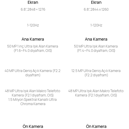
Ekran
Ekran
6.8", 2848 × 1276
6.8", 2844 x 1260
1-120Hz
1-120Hz
Ana Kamera
Ana Kamera
50 MP 1 inç Ultra Işık Alan Kamera 
50 MP Ultra Işık Alan Kamera 
(F1.6~F4.0 diyafram, OIS)
(F1.4~F4.0 diyafram, OIS)
40 MP Ultra Geniş Açılı Kamera (F2.2 
12.5 MP Ultra Geniş Açılı Kamera 
diyafram)
(F2.2 diyafram)
48 MP Ultra Işık Alan Makro Telefoto 
48 MP Ultra Işık Alan Makro Telefoto 
Kamera (F2.1 diyafram, OIS)

Kamera (F2.1 diyafram, OIS)
1.5 Milyon Spektral Kanallı Ultra 
Chroma Kamera
Ön Kamera
Ön Kamera