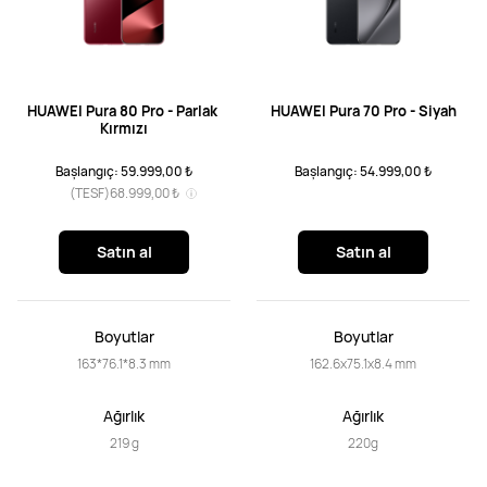
HUAWEI Pura 80 Pro - Parlak 
HUAWEI Pura 70 Pro - Siyah
Kırmızı
Başlangıç: 59.999,00 ₺
Başlangıç: 54.999,00 ₺
(TESF)
68.999,00 ₺
Satın al
Satın al
Boyutlar
Boyutlar
163*76.1*8.3 mm
162.6x75.1x8.4 mm
Ağırlık
Ağırlık
219 g
220g