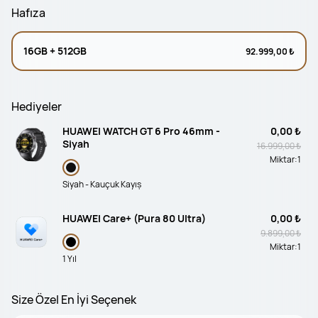
Hafıza
16GB + 512GB
92.999,00 ₺
Hediyeler
HUAWEI WATCH GT 6 Pro 46mm -
0,00 ₺
Siyah
16.999,00 ₺
Miktar:
1
Siyah - Kauçuk Kayış
HUAWEI Care+ (Pura 80 Ultra)
0,00 ₺
9.899,00 ₺
Miktar:
1
1 Yıl
Size Özel En İyi Seçenek