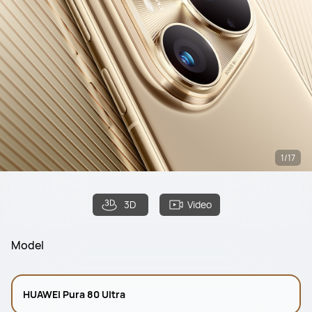
1/17
3D
Video
Model
HUAWEI Pura 80 Ultra