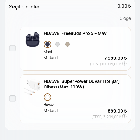
0,00 ₺
Seçili ürünler
0
öğe
HUAWEI FreeBuds Pro 5 – Mavi
Mavi
Miktar:
1
7.999,00 ₺
(TESF)
10.999,00 ₺
HUAWEI SuperPower Duvar Tipi Şarj
Cihazı (Max. 100W)
Beyaz
Miktar:
1
899,00 ₺
(TESF)
3.299,00 ₺