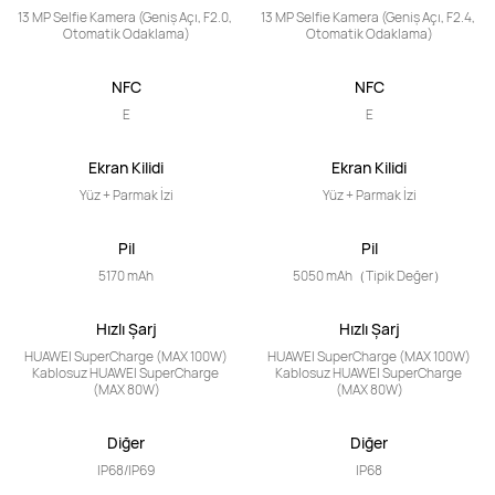
13 MP Selfie Kamera (Geniş Açı, F2.0, 
13 MP Selfie Kamera (Geniş Açı, F2.4, 
Otomatik Odaklama)
Otomatik Odaklama)
NFC
NFC
E
E
Ekran Kilidi
Ekran Kilidi
Yüz + Parmak İzi
Yüz + Parmak İzi
Pil
Pil
5170 mAh
5050 mAh（Tipik Değer）
Hızlı Şarj
Hızlı Şarj
HUAWEI SuperCharge (MAX 100W)

HUAWEI SuperCharge (MAX 100W)

Kablosuz HUAWEI SuperCharge 
Kablosuz HUAWEI SuperCharge 
(MAX 80W)
(MAX 80W)
Diğer
Diğer
IP68/IP69
IP68