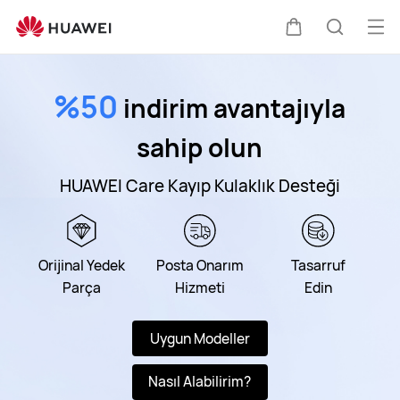
HUAWEI
Destek
Me
Sepeti
Araştır
aç
%50
indirim avantajıyla
sahip olun
HUAWEI Care Kayıp Kulaklık Desteği
Orijinal Yedek
Posta Onarım
Tasarruf
Parça
Hizmeti
Edin
Uygun Modeller
Nasıl Alabilirim?