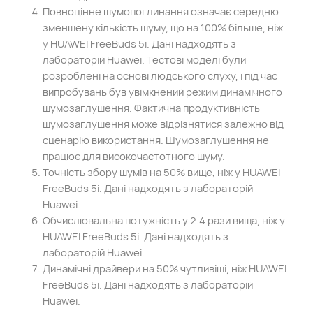
Повноцінне шумопоглинання означає середню
зменшену кількість шуму, що на 100% більше, ніж
у HUAWEI FreeBuds 5i. Дані надходять з
лабораторій Huawei. Тестові моделі були
розроблені на основі людського слуху, і під час
випробувань був увімкнений режим динамічного
шумозаглушення. Фактична продуктивність
шумозаглушення може відрізнятися залежно від
сценарію використання. Шумозаглушення не
працює для високочастотного шуму.
Точність збору шумів на 50% вище, ніж у HUAWEI
FreeBuds 5i. Дані надходять з лабораторій
Huawei.
Обчислювальна потужність у 2.4 рази вища, ніж у
HUAWEI FreeBuds 5i. Дані надходять з
лабораторій Huawei.
Динамічні драйвери на 50% чутливіші, ніж HUAWEI
FreeBuds 5i. Дані надходять з лабораторій
Huawei.