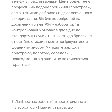
а не футляра для зарядки. Цей продукт не є
професійним водонепроникним пристроєм,
але він стійкий до бризок під час звичайного
використання. Він був перевірений на
досягнення рівня IP54 у лабораторії в
контрольованих умовах відповідно до
стандарту IEC 60529. Стійкість до бризок не
є постійною, захист може погіршуватися з
щоденним зносом. Уникайте зарядки
пристрою у вологому середовищі.
Пошкодження від рідини не покриваються
гарантією.
Дані про час роботи батареї отримано з
лабораторій Huawei, у яких аудіо