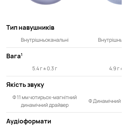
Тип навушників
Внутрішньоканальні
Внутрішньок
Вага
1
5.4 г ± 0.3 г
4.9 г ± 0
Якість звуку
Φ 11 мм чотирьох-магнітний
Φ Динамічний др
динамічний драйвер
Аудіоформати