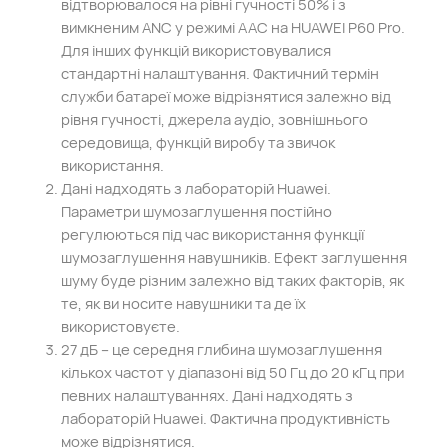
відтворювалося на рівні гучності 50% і з
вимкненим ANC у режимі AAC на HUAWEI P60 Pro.
Для інших функцій використовувалися
стандартні налаштування. Фактичний термін
служби батареї може відрізнятися залежно від
рівня гучності, джерела аудіо, зовнішнього
середовища, функцій виробу та звичок
використання.
Дані надходять з лабораторій Huawei.
Параметри шумозаглушення постійно
регулюються під час використання функції
шумозаглушення навушників. Ефект заглушення
шуму буде різним залежно від таких факторів, як
те, як ви носите навушники та де їх
використовуєте.
27 дБ – це середня глибина шумозаглушення
кількох частот у діапазоні від 50 Гц до 20 кГц при
певних налаштуваннях. Дані надходять з
лабораторій Huawei. Фактична продуктивність
може відрізнятися.