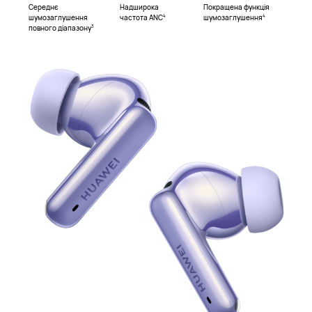
Середнє
Надширока
Покращена функція
шумозаглушення
частота ANC
шумозаглушення
4
4
повного діапазону
3