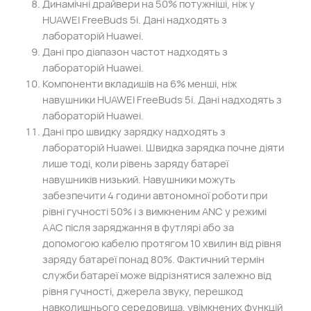
Динамічні драйвери на 50% потужніші, ніж у
HUAWEI FreeBuds 5i. Дані надходять з
лабораторій Huawei.
Дані про діапазон частот надходять з
лабораторій Huawei.
Компоненти вкладишів на 6% менші, ніж
навушники HUAWEI FreeBuds 5i. Дані надходять з
лабораторій Huawei.
Дані про швидку зарядку надходять з
лабораторій Huawei. Швидка зарядка почне діяти
лише тоді, коли рівень заряду батареї
навушників низький. Навушники можуть
забезпечити 4 години автономної роботи при
рівні гучності 50% і з вимкненим ANC у режимі
AAC після заряджання в футлярі або за
допомогою кабелю протягом 10 хвилин від рівня
заряду батареї понад 80%. Фактичний термін
служби батареї може відрізнятися залежно від
рівня гучності, джерела звуку, перешкод
навколишнього середовища, увімкнених функцій