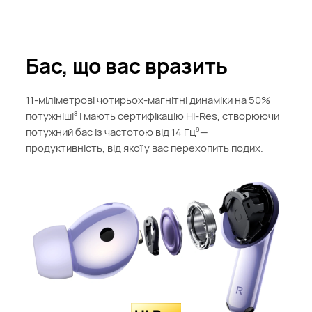
Бас, що вас вразить
11-міліметрові чотирьох-магнітні динаміки на 50%
потужніші
і мають сертифікацію Hi-Res, створюючи
8
потужний бас із частотою від 14 Гц
—
9
продуктивність, від якої у вас перехопить подих.