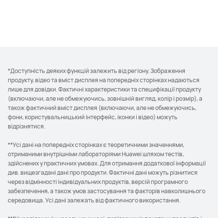
*Доступність деяких функцій залежить від регіону. Зображення
продукту, відео та вміст дисплея на попередніх сторінках надаються
лише для довідки. Фактичні характеристики та специфікації продукту
(включаючи, але не обмежуючись, зовнішній вигляд, колір і розмір), а
також фактичний вміст дисплея (включаючи, але не обмежуючись,
фони, користувальницький інтерфейс, іконки і відео) можуть
відрізнятися.
**Усі дані на попередніх сторінках є теоретичними значеннями,
отриманими внутрішніми лабораторіями Huawei шляхом тестів,
здійснених у практичних умовах. Для отримання додаткової інформації
див. вищезгадані дані про продукти. Фактичні дані можуть різнитися
через відмінності індивідуальних продуктів, версій програмного
забезпечення, а також умов застосування та факторів навколишнього
середовища. Усі дані залежать від фактичного використання.