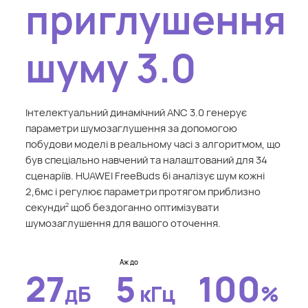
приглушення
шуму 3.0
Інтелектуальний динамічний ANC 3.0 генерує
параметри шумозаглушення за допомогою
побудови моделі в реальному часі з алгоритмом, що
був спеціально навчений та налаштований для 34
сценаріїв. HUAWEI FreeBuds 6i аналізує шум кожні
2,6мс і регулює параметри протягом приблизно
секунди
щоб бездоганно оптимізувати
2
шумозаглушення для вашого оточення.
Аж до
27
5
100
дБ
кГц
%