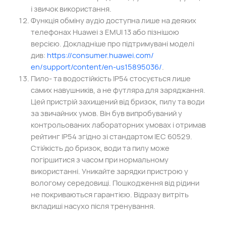
і звичок використання.
Функція обміну аудіо доступна лише на деяких
телефонах Huawei з EMUI 13 або пізнішою
версією. Докладніше про підтримувані моделі
див:
https://
consumer.huawei.com/
en/support/content
/en-us15895036/
.
Пило- та водостійкість IP54 стосується лише
самих навушників, а не футляра для заряджання.
Цей пристрій захищений від бризок, пилу та води
за звичайних умов. Він був випробуваний у
контрольованих лабораторних умовах і отримав
рейтинг IP54 згідно зі стандартом IEC 60529.
Стійкість до бризок, води та пилу може
погіршитися з часом при нормальному
використанні. Уникайте зарядки пристрою у
вологому середовищі. Пошкодження від рідини
не покриваються гарантією. Відразу витріть
вкладиші насухо після тренування.