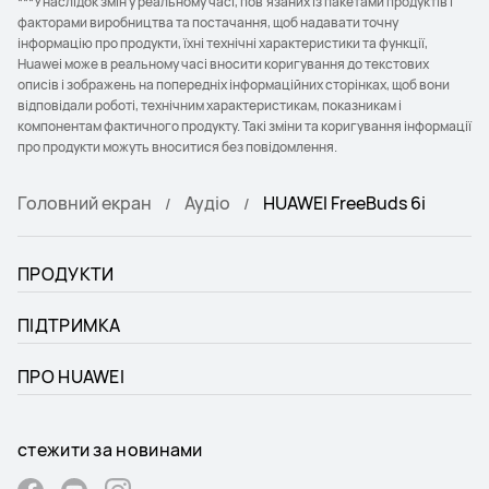
***Унаслідок змін у реальному часі, пов’язаних із пакетами продуктів і
факторами виробництва та постачання, щоб надавати точну
інформацію про продукти, їхні технічні характеристики та функції,
Huawei може в реальному часі вносити коригування до текстових
описів і зображень на попередніх інформаційних сторінках, щоб вони
відповідали роботі, технічним характеристикам, показникам і
компонентам фактичного продукту. Такі зміни та коригування інформації
про продукти можуть вноситися без повідомлення.
Головний екран
Аудіо
HUAWEI FreeBuds 6i
ПРОДУКТИ
ПІДТРИМКА
ПРО HUAWEI
стежити за новинами