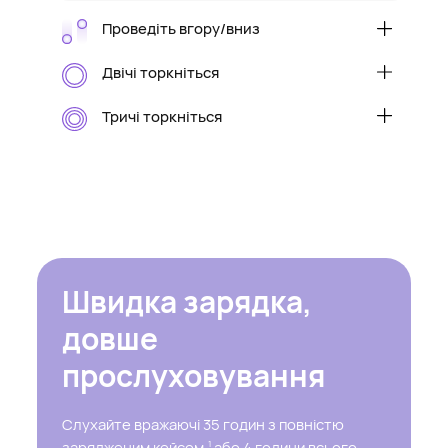
Проведіть вгору/вниз
Збільшення/зменшення гучності
Двічі торкніться
Відтворити/призупинити аудіо або
відповісти/завершити виклик
Тричі торкніться
Перейти до наступної доріжки
Швидка зарядка,
довше
прослуховування
Слухайте вражаючі 35 годин з повністю
зарядженим кейсом,
або 4 години всього
1