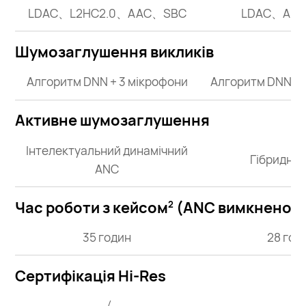
LDAC、L2HC2.0、AAC、SBC
LDAC、AA
Шумозаглушення викликів
Алгоритм DNN + 3 мікрофони
Алгоритм DNN + 
Активне шумозаглушення
Інтелектуальний динамічний
Гібридни
ANC
Час роботи з кейсом
(ANC вимкнено)
2
35 годин
28 год
Сертифікація Hi-Res
√
√