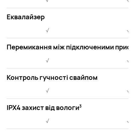
Еквалайзер
√
√
Перемикання між підключеними прис
√
√
Контроль гучності свайпом
√
√
IPX4 захист від вологи
3
√
√