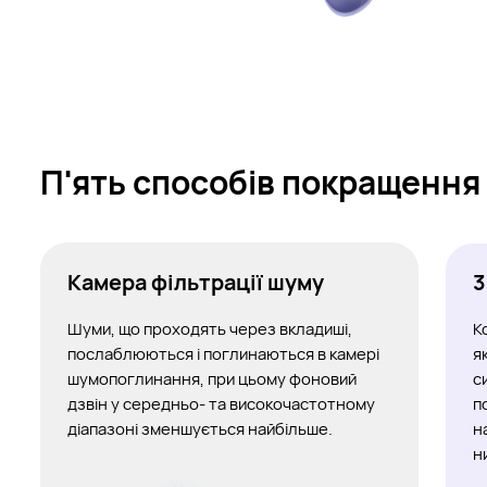
П'ять способів покращення
Камера фільтрації шуму
3
Шуми, що проходять через вкладиші,
К
послаблюються і поглинаються в камері
я
шумопоглинання, при цьому фоновий
с
дзвін у середньо- та високочастотному
п
діапазоні зменшується найбільше.
н
н