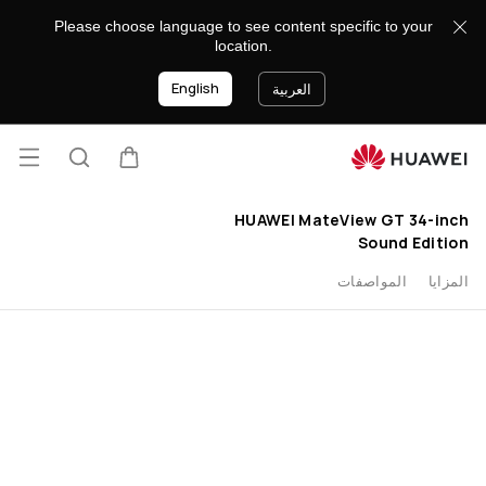
buy
Please choose language to see content specific to your
location.
English
العربية
فتح ا
عربة
البحث
HUAWEI MateView GT 34-inch
Sound Edition
المزايا
المواصفات