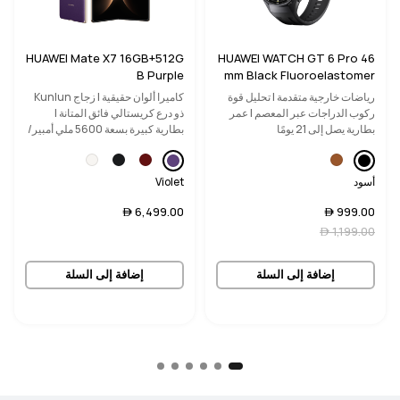
HUAWEI Mate X7 16GB+512G
HUAWEI WATCH GT 6 Pro 46
B Purple
mm Black Fluoroelastomer
Strap
رياضات خارجية متقدمة | تحليل قوة
كاميرا ألوان حقيقية | زجاج Kunlun
ركوب الدراجات عبر المعصم | عمر
ذو درع كريستالي فائق المتانة |
بطارية يصل إلى 21 يومًا
بطارية كبيرة بسعة 5600 ملي أمبير/
ساعة
أسود
Violet
6,499.00 
999.00 
1,199.00 
إضافة إلى السلة
إضافة إلى السلة