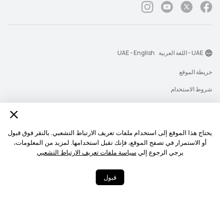
UAE - اللغة العربية
UAE - English
خريطة الموقع
شروط الاستخدام
بيان الخصوصية
الكوكيز
يحتاج هذا الموقع إلى استخدام ملفات تعريف الارتباط التشعبي. بالنقر فوق قبول
اعثر على الفوائد غير
أو الاستمرار في تصفح الموقع، فإنك تقبل استخدامها. لمزيد من المعلومات،
‎©2026 Huawei Device Co., Ltd. All rights reserved.‎
المتوقعة لك
يرجي الرجوع إلي
سياسة ملفات تعريف الارتباط التشعبي
تحدث معنا >
كل يوم (11:00 صباحاً حتي 11:00
مساءً)
قبول