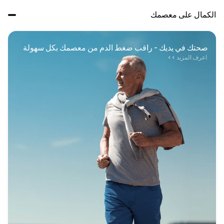
الكمال على معصمك
صحتك في يديك - راقب ضغط الدم من معصمك بكل سهولة
 اعرف المزيد >>