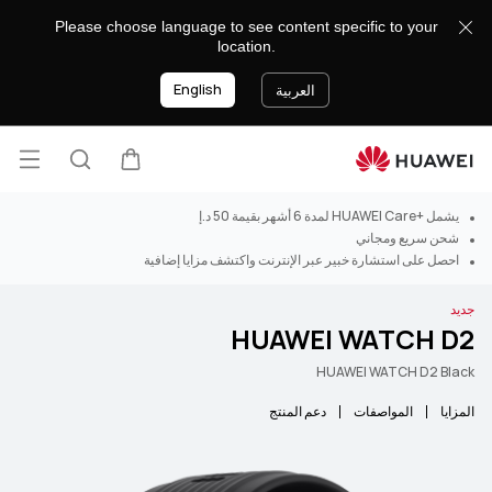
Please choose language to see content specific to your
location.
English
العربية
فتح ا
عربة
البحث
يشمل +HUAWEI Care لمدة 6 أشهر بقيمة 50 د.إ
شحن سريع ومجاني
احصل على استشارة خبير عبر الإنترنت واكتشف مزايا إضافية
جديد
HUAWEI WATCH D2
HUAWEI WATCH D2 Black
المزايا
المواصفات
دعم المنتج