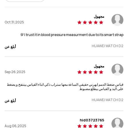
مجهول
Oct 31,2025
I trust it in blood pressure measurment due to its smart strap 💯
HUAWEI WATCH D2
أبلغ عن
مجهول
Sep 26,2025
قياس ضغط الدمم ابهرني حقيقي الساعة معها ستراب ذكي اثناء القياس بينتفخ و يضغط
على اليد و القياس بيطلع مضبوط
HUAWEI WATCH D2
أبلغ عن
hid03723765
Aug 06,2025