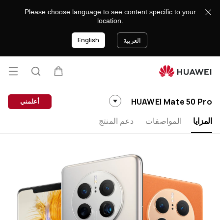
HUAWEI
Please choose language to see content specific to your
Mate
location.
50
English
Pro
العربية
فتح
عربة
البحث
lose
القائ
HUAWEI Mate 50 Pro
أعلمني
المزايا
المواصفات
دعم المنتج