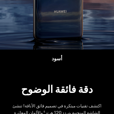
أسود
دقة فائقة الوضوح
اكتشف تقنيات مبتكرة في تصميم فائق الأناقة! تنشئ
الشاشة المنحنية بتردد 120 هرتز⁠
والألوان المعايَرة
4