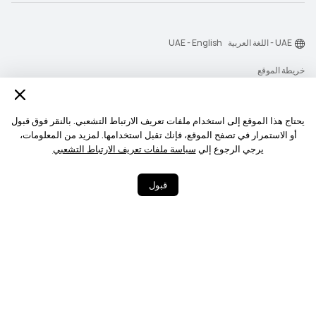
UAE - اللغة العربية
UAE - English
خريطة الموقع
شروط الاستخدام
بيان الخصوصية
يحتاج هذا الموقع إلى استخدام ملفات تعريف الارتباط التشعبي. بالنقر فوق قبول
أو الاستمرار في تصفح الموقع، فإنك تقبل استخدامها. لمزيد من المعلومات،
الكوكيز
يرجي الرجوع إلي
سياسة ملفات تعريف الارتباط التشعبي
‎©2026 Huawei Device Co., Ltd. All rights reserved.‎
قبول