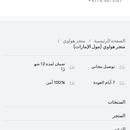
+971 4 341 3141
الصفحة الرئيسية
متجر هواوي
متجر هواوي (مول الإمارات)
ضمان لمدة 12 شه
توصيل مجاني
رًا
7 أيام العودة
100% أمن
المنتجات
المتجر
الدعم