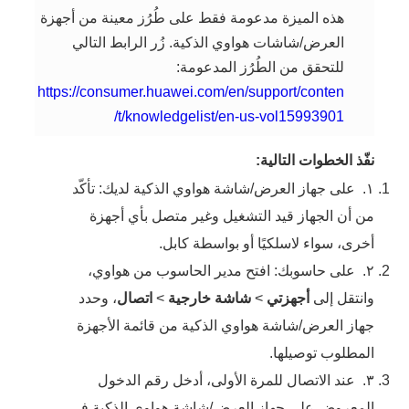
هذه الميزة مدعومة فقط على طُرُز معينة من أجهزة
العرض/شاشات هواوي الذكية. زُر الرابط التالي
للتحقق من الطُرُز المدعومة:
https://consumer.huawei.com/en/support/conten
t/knowledgelist/en-us-vol15993901/
نفّذ الخطوات التالية:
١.
على جهاز العرض/شاشة هواوي الذكية لديك: تأكّد
من أن الجهاز قيد التشغيل وغير متصل بأي أجهزة
أخرى، سواء لاسلكيًا أو بواسطة كابل.
٢.
على حاسوبك: افتح مدير الحاسوب من هواوي،
وانتقل إلى
أجهزتي
>
شاشة خارجية
>
اتصال
، وحدد
جهاز العرض/شاشة هواوي الذكية من قائمة الأجهزة
المطلوب توصيلها.
٣.
عند الاتصال للمرة الأولى، أدخل رقم الدخول
المعروض على جهاز العرض/شاشة هواوي الذكية في