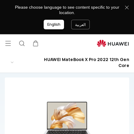
HUAWEI
Please choose language to see content specific to your
MateBook
location.
X
English
Pro
العربية
2022
12th
Gen
فتح
عربة
البحث
Core
القائ
HUAWEI MateBook X Pro 2022 12th Gen
دعم
Core